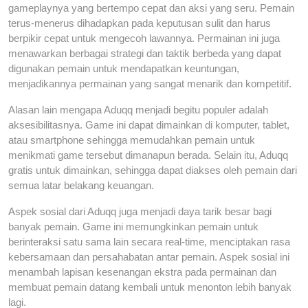
gameplaynya yang bertempo cepat dan aksi yang seru. Pemain
terus-menerus dihadapkan pada keputusan sulit dan harus
berpikir cepat untuk mengecoh lawannya. Permainan ini juga
menawarkan berbagai strategi dan taktik berbeda yang dapat
digunakan pemain untuk mendapatkan keuntungan,
menjadikannya permainan yang sangat menarik dan kompetitif.
Alasan lain mengapa Aduqq menjadi begitu populer adalah
aksesibilitasnya. Game ini dapat dimainkan di komputer, tablet,
atau smartphone sehingga memudahkan pemain untuk
menikmati game tersebut dimanapun berada. Selain itu, Aduqq
gratis untuk dimainkan, sehingga dapat diakses oleh pemain dari
semua latar belakang keuangan.
Aspek sosial dari Aduqq juga menjadi daya tarik besar bagi
banyak pemain. Game ini memungkinkan pemain untuk
berinteraksi satu sama lain secara real-time, menciptakan rasa
kebersamaan dan persahabatan antar pemain. Aspek sosial ini
menambah lapisan kesenangan ekstra pada permainan dan
membuat pemain datang kembali untuk menonton lebih banyak
lagi.