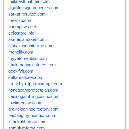
thelatestkhabrain.com
digitaldesignproperties.com
sarkariresultex.com
mealizo.com
barknpaws.net
cellostore.info
asmediamaker.com
globalthoughtonline.com
moneiify.com
myyatchrentals.com
shalomcandlestores.com
geekifyit.com
sattamatkaes.com
crunchyrollpremiumapk.com
hondacareprotectplan.com
casinogamblingcasino.com
towtimenews.com
draincleaningdirectory.com
baotangmythuathcm.com
jethukukburosu.com
somniumforge.com