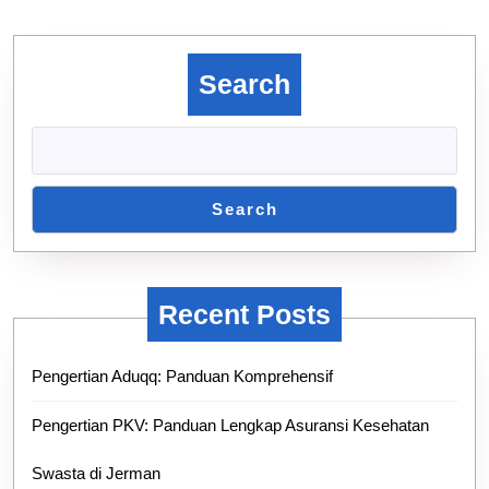
Search
Search
Recent Posts
Pengertian Aduqq: Panduan Komprehensif
Pengertian PKV: Panduan Lengkap Asuransi Kesehatan
Swasta di Jerman