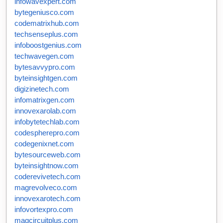
infowavexpert.com
bytegeniusco.com
codematrixhub.com
techsenseplus.com
infoboostgenius.com
techwavegen.com
bytesavvypro.com
byteinsightgen.com
digizinetech.com
infomatrixgen.com
innovexarolab.com
infobytetechlab.com
codespherepro.com
codegenixnet.com
bytesourceweb.com
byteinsightnow.com
coderevivetech.com
magrevolveco.com
innovexarotech.com
infovortexpro.com
magcircuitplus.com