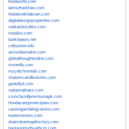
fondworth.com
iamseharkhan.com
thelatestkhabrain.com
digitaldesignproperties.com
sarkariresultex.com
mealizo.com
barknpaws.net
cellostore.info
asmediamaker.com
globalthoughtonline.com
moneiify.com
myyatchrentals.com
shalomcandlestores.com
geekifyit.com
sattamatkaes.com
crunchyrollpremiumapk.com
hondacareprotectplan.com
casinogamblingcasino.com
towtimenews.com
draincleaningdirectory.com
baotangmythuathcm.com