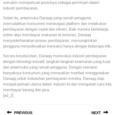
semakin memperkuat posisinya sebagai pemimpin dalam
industri pembayaran.
Selain itu, antarmuka Danaqq yang ramah pengguna
memudahkan konsumen menavigasi platform dan melakukan
pembayaran dengan cepat dan efisien. Baik mereka berbelanja
online atau membayar makanan di restoran, Danaqq
menyederhanakan proses pembayaran, memungkinkan
pengguna menyelesaikan transaksi hanya dengan beberapa klik.
Secara keseluruhan, Danaqq merevolusi industri pembayaran
dengan teknologi inovatif, langkah-langkah keamanan yang kuat,
dan antarmuka yang ramah pengguna. Dengan semakin
banyaknya konsumen yang merasakan manfaat menggunakan
Danaqq untuk kebutuhan pembayaran mereka, Danaqq siap
menjadi pemain utama dalam industri ini dan mengubah cara kita
membayar barang dan jasa.
[ad_2]
Post
PREVIOUS
NEXT
navigation