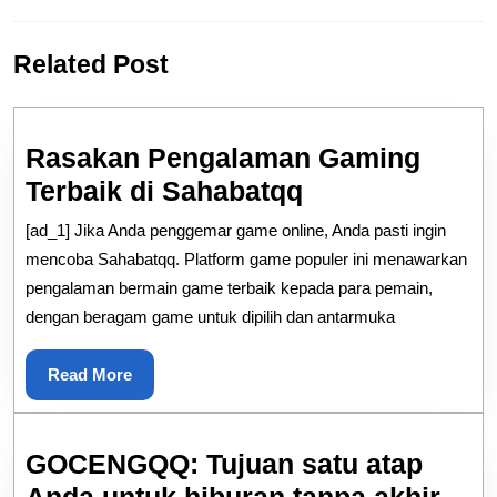
Previous
Next
Related Post
post:
post:
Rasakan Pengalaman Gaming
Rasakan
Terbaik di Sahabatqq
Pengalaman
[ad_1] Jika Anda penggemar game online, Anda pasti ingin
Gaming
mencoba Sahabatqq. Platform game populer ini menawarkan
Terbaik
pengalaman bermain game terbaik kepada para pemain,
dengan beragam game untuk dipilih dan antarmuka
di
Sahabatqq
Read
Read More
More
GOCENGQQ: Tujuan satu atap
GOC
Anda untuk hiburan tanpa akhir