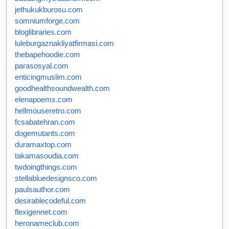
jethukukburosu.com
somniumforge.com
bloglibraries.com
luleburgaznakliyatfirmasi.com
thebapehoodie.com
parasosyal.com
enticingmuslim.com
goodhealthsoundwealth.com
elenapoems.com
hellmouseretro.com
fcsabatehran.com
dogemutants.com
duramaxtop.com
takamasoudia.com
twdoingthings.com
stellabluedesignsco.com
paulsauthor.com
desirablecodeful.com
flexigennet.com
heronameclub.com