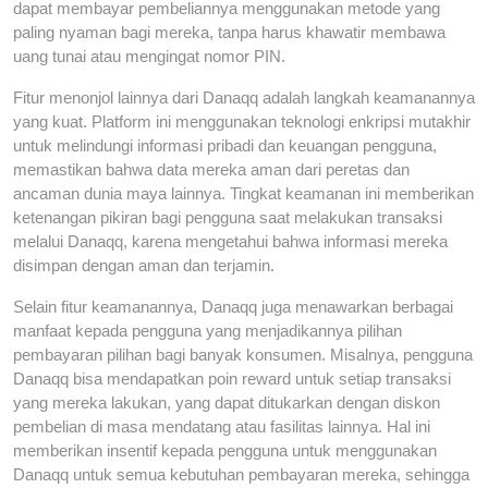
dapat membayar pembeliannya menggunakan metode yang
paling nyaman bagi mereka, tanpa harus khawatir membawa
uang tunai atau mengingat nomor PIN.
Fitur menonjol lainnya dari Danaqq adalah langkah keamanannya
yang kuat. Platform ini menggunakan teknologi enkripsi mutakhir
untuk melindungi informasi pribadi dan keuangan pengguna,
memastikan bahwa data mereka aman dari peretas dan
ancaman dunia maya lainnya. Tingkat keamanan ini memberikan
ketenangan pikiran bagi pengguna saat melakukan transaksi
melalui Danaqq, karena mengetahui bahwa informasi mereka
disimpan dengan aman dan terjamin.
Selain fitur keamanannya, Danaqq juga menawarkan berbagai
manfaat kepada pengguna yang menjadikannya pilihan
pembayaran pilihan bagi banyak konsumen. Misalnya, pengguna
Danaqq bisa mendapatkan poin reward untuk setiap transaksi
yang mereka lakukan, yang dapat ditukarkan dengan diskon
pembelian di masa mendatang atau fasilitas lainnya. Hal ini
memberikan insentif kepada pengguna untuk menggunakan
Danaqq untuk semua kebutuhan pembayaran mereka, sehingga