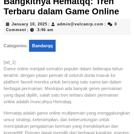
Bangkitnya Hematqq: Tren
Terbaru dalam Game Online
January
admin@vulca
January 10, 2025
admin@vulcanrp.com
0
|
|
10,
Comment
3:46 am
|
2025
Categories:
Bandarqq
[ad_1]
Game online menjadi semakin populer dalam beberapa tahun
terakhir, dengan jutaan pemain di seluruh dunia masuk ke
platform favorit mereka untuk bersaing satu sama lain dalam
berbagai permainan. Meskipun ada banyak genre permainan
yang dapat dipilih, salah satu tren terbaru dalam permainan
online adalah munculnya Hematqq.
Hematqq adalah game online multipemain yang menggabungkan
unsur strategi, keterampilan, dan keberuntungan untuk
menciptakan pengalaman bermain yang mendebarkan dan
kompetitif. Pemain dapat memilih dari berbagai karakter, masing-