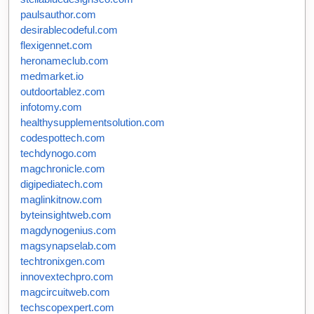
paulsauthor.com
desirablecodeful.com
flexigennet.com
heronameclub.com
medmarket.io
outdoortablez.com
infotomy.com
healthysupplementsolution.com
codespottech.com
techdynogo.com
magchronicle.com
digipediatech.com
maglinkitnow.com
byteinsightweb.com
magdynogenius.com
magsynapselab.com
techtronixgen.com
innovextechpro.com
magcircuitweb.com
techscopexpert.com