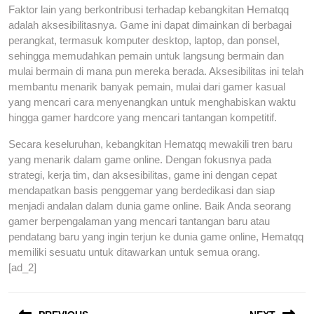
Faktor lain yang berkontribusi terhadap kebangkitan Hematqq
adalah aksesibilitasnya. Game ini dapat dimainkan di berbagai
perangkat, termasuk komputer desktop, laptop, dan ponsel,
sehingga memudahkan pemain untuk langsung bermain dan
mulai bermain di mana pun mereka berada. Aksesibilitas ini telah
membantu menarik banyak pemain, mulai dari gamer kasual
yang mencari cara menyenangkan untuk menghabiskan waktu
hingga gamer hardcore yang mencari tantangan kompetitif.
Secara keseluruhan, kebangkitan Hematqq mewakili tren baru
yang menarik dalam game online. Dengan fokusnya pada
strategi, kerja tim, dan aksesibilitas, game ini dengan cepat
mendapatkan basis penggemar yang berdedikasi dan siap
menjadi andalan dalam dunia game online. Baik Anda seorang
gamer berpengalaman yang mencari tantangan baru atau
pendatang baru yang ingin terjun ke dunia game online, Hematqq
memiliki sesuatu untuk ditawarkan untuk semua orang.
[ad_2]
Post