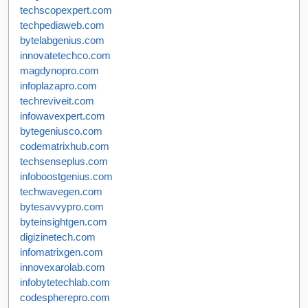
techscopexpert.com
techpediaweb.com
bytelabgenius.com
innovatetechco.com
magdynopro.com
infoplazapro.com
techreviveit.com
infowavexpert.com
bytegeniusco.com
codematrixhub.com
techsenseplus.com
infoboostgenius.com
techwavegen.com
bytesavvypro.com
byteinsightgen.com
digizinetech.com
infomatrixgen.com
innovexarolab.com
infobytetechlab.com
codespherepro.com