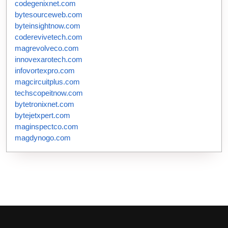
codegenixnet.com
bytesourceweb.com
byteinsightnow.com
coderevivetech.com
magrevolveco.com
innovexarotech.com
infovortexpro.com
magcircuitplus.com
techscopeitnow.com
bytetronixnet.com
bytejetxpert.com
maginspectco.com
magdynogo.com