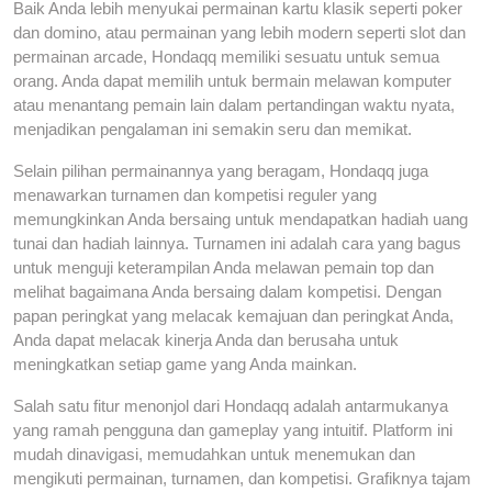
Baik Anda lebih menyukai permainan kartu klasik seperti poker
dan domino, atau permainan yang lebih modern seperti slot dan
permainan arcade, Hondaqq memiliki sesuatu untuk semua
orang. Anda dapat memilih untuk bermain melawan komputer
atau menantang pemain lain dalam pertandingan waktu nyata,
menjadikan pengalaman ini semakin seru dan memikat.
Selain pilihan permainannya yang beragam, Hondaqq juga
menawarkan turnamen dan kompetisi reguler yang
memungkinkan Anda bersaing untuk mendapatkan hadiah uang
tunai dan hadiah lainnya. Turnamen ini adalah cara yang bagus
untuk menguji keterampilan Anda melawan pemain top dan
melihat bagaimana Anda bersaing dalam kompetisi. Dengan
papan peringkat yang melacak kemajuan dan peringkat Anda,
Anda dapat melacak kinerja Anda dan berusaha untuk
meningkatkan setiap game yang Anda mainkan.
Salah satu fitur menonjol dari Hondaqq adalah antarmukanya
yang ramah pengguna dan gameplay yang intuitif. Platform ini
mudah dinavigasi, memudahkan untuk menemukan dan
mengikuti permainan, turnamen, dan kompetisi. Grafiknya tajam