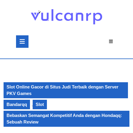
Skip
to
content
Skip
to
content
Open
Button
Slot Online Gacor di Situs Judi Terbaik dengan Server
PKV Games
Bandarqq
,
Slot
Bebaskan Semangat Kompetitif Anda dengan Hondaqq:
Sebuah Review