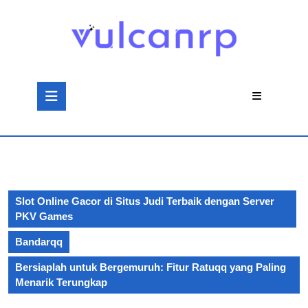
Skip
to
content
Skip
to
content
Open
Button
Slot Online Gacor di Situs Judi Terbaik dengan Server
PKV Games
Bandarqq
Bersiaplah untuk Bergemuruh: Fitur Ratuqq yang Paling
Menarik Terungkap