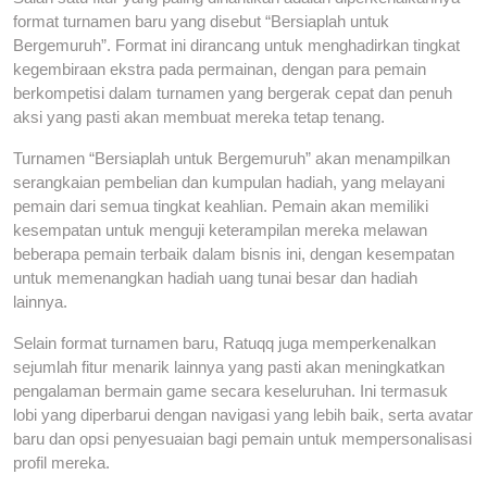
format turnamen baru yang disebut “Bersiaplah untuk
Bergemuruh”. Format ini dirancang untuk menghadirkan tingkat
kegembiraan ekstra pada permainan, dengan para pemain
berkompetisi dalam turnamen yang bergerak cepat dan penuh
aksi yang pasti akan membuat mereka tetap tenang.
Turnamen “Bersiaplah untuk Bergemuruh” akan menampilkan
serangkaian pembelian dan kumpulan hadiah, yang melayani
pemain dari semua tingkat keahlian. Pemain akan memiliki
kesempatan untuk menguji keterampilan mereka melawan
beberapa pemain terbaik dalam bisnis ini, dengan kesempatan
untuk memenangkan hadiah uang tunai besar dan hadiah
lainnya.
Selain format turnamen baru, Ratuqq juga memperkenalkan
sejumlah fitur menarik lainnya yang pasti akan meningkatkan
pengalaman bermain game secara keseluruhan. Ini termasuk
lobi yang diperbarui dengan navigasi yang lebih baik, serta avatar
baru dan opsi penyesuaian bagi pemain untuk mempersonalisasi
profil mereka.