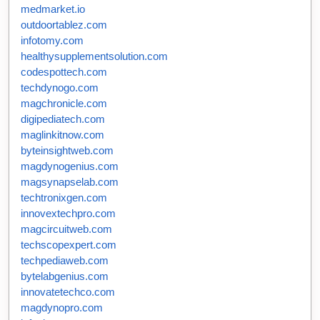
medmarket.io
outdoortablez.com
infotomy.com
healthysupplementsolution.com
codespottech.com
techdynogo.com
magchronicle.com
digipediatech.com
maglinkitnow.com
byteinsightweb.com
magdynogenius.com
magsynapselab.com
techtronixgen.com
innovextechpro.com
magcircuitweb.com
techscopexpert.com
techpediaweb.com
bytelabgenius.com
innovatetechco.com
magdynopro.com