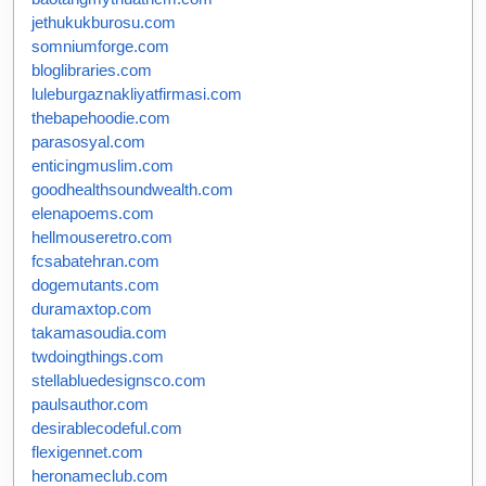
jethukukburosu.com
somniumforge.com
bloglibraries.com
luleburgaznakliyatfirmasi.com
thebapehoodie.com
parasosyal.com
enticingmuslim.com
goodhealthsoundwealth.com
elenapoems.com
hellmouseretro.com
fcsabatehran.com
dogemutants.com
duramaxtop.com
takamasoudia.com
twdoingthings.com
stellabluedesignsco.com
paulsauthor.com
desirablecodeful.com
flexigennet.com
heronameclub.com