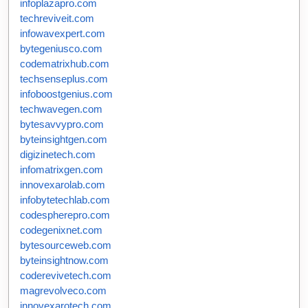
infoplazapro.com
techreviveit.com
infowavexpert.com
bytegeniusco.com
codematrixhub.com
techsenseplus.com
infoboostgenius.com
techwavegen.com
bytesavvypro.com
byteinsightgen.com
digizinetech.com
infomatrixgen.com
innovexarolab.com
infobytetechlab.com
codespherepro.com
codegenixnet.com
bytesourceweb.com
byteinsightnow.com
coderevivetech.com
magrevolveco.com
innovexarotech.com