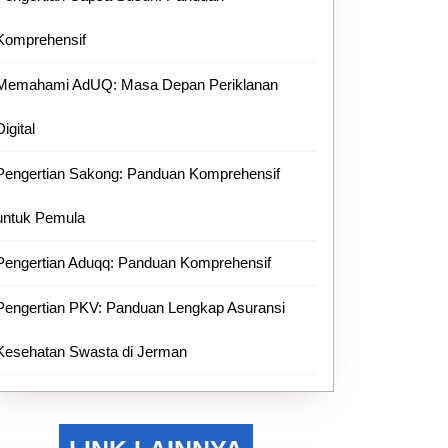
Komprehensif
Memahami AdUQ: Masa Depan Periklanan
Digital
Pengertian Sakong: Panduan Komprehensif
untuk Pemula
Pengertian Aduqq: Panduan Komprehensif
Pengertian PKV: Panduan Lengkap Asuransi
Kesehatan Swasta di Jerman