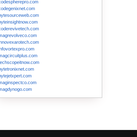
codespherepro.com
codegenixnet.com
bytesourceweb.com
byteinsightnow.com
coderevivetech.com
magrevolveco.com
innovexarotech.com
infovortexpro.com
magcircuitplus.com
techscopeitnow.com
bytetronixnet.com
bytejetxpert.com
maginspectco.com
magdynogo.com