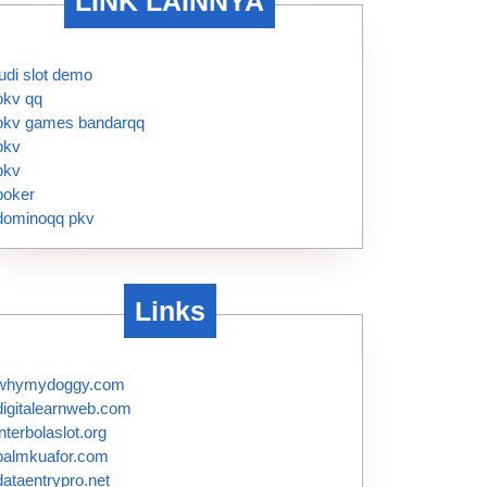
LINK LAINNYA
judi slot demo
pkv qq
pkv games bandarqq
pkv
pkv
poker
dominoqq pkv
Links
whymydoggy.com
digitalearnweb.com
interbolaslot.org
palmkuafor.com
dataentrypro.net