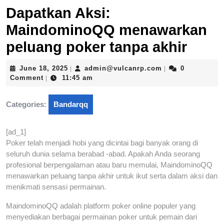
Dapatkan Aksi:
MaindominoQQ menawarkan
peluang poker tanpa akhir
June
admin@vulcanrp
June 18, 2025
admin@vulcanrp.com
0
|
|
18,
Comment
11:45 am
|
2025
Categories:
Bandarqq
[ad_1]
Poker telah menjadi hobi yang dicintai bagi banyak orang di
seluruh dunia selama berabad -abad. Apakah Anda seorang
profesional berpengalaman atau baru memulai, MaindominoQQ
menawarkan peluang tanpa akhir untuk ikut serta dalam aksi dan
menikmati sensasi permainan.
MaindominoQQ adalah platform poker online populer yang
menyediakan berbagai permainan poker untuk pemain dari