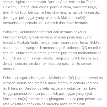
semua tingkat keterampilan. Apakah Anda lebih suka Texas
Hold’em, Omaha, atau variasi poker lainnya, MaindominoQQ
telah Anda liput. Dengan antarmuka yang ramah pengguna dan
dukungan pelanggan yang responsif, MaindominoQQ
memudahkan pemain untuk masuk dan mulai bermain.
Salah satu keuntungan terbesar dari bermain poker di
MaindominoQQ adalah berbagai macam permainan yang
tersedia. Apakah Anda mencari permainan cepat Texas Hold’em
atau turnamen yang lebih menantang, MaindominoQQ memiliki
sesuatu untuk semua orang. Pemain juga dapat memanfaatkan
fitur unik platform, seperti obrolan langsung, untuk berinteraksi
dengan pemain lain dan membuat pengalaman itu semakin
menarik.
Selain berbagai pilihan game, MaindominoQQ juga menawarkan
berbagai bonus dan promosi untuk membuat pemain kembali
lebih banyak. Dari bonus selamat datang untuk pemain baru
hingga promosi berkelanjutan untuk pelanggan yang loyal,
MaindominoQQ memberi penghargaan kepada para pemainnya
atas kesetiaan dan dedikasi mereka pada permainan.