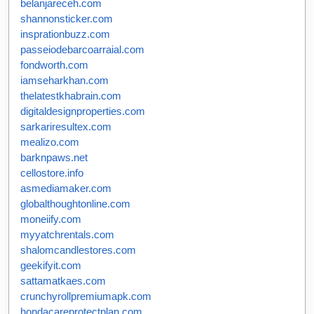
belanjareceh.com
shannonsticker.com
insprationbuzz.com
passeiodebarcoarraial.com
fondworth.com
iamseharkhan.com
thelatestkhabrain.com
digitaldesignproperties.com
sarkariresultex.com
mealizo.com
barknpaws.net
cellostore.info
asmediamaker.com
globalthoughtonline.com
moneiify.com
myyatchrentals.com
shalomcandlestores.com
geekifyit.com
sattamatkaes.com
crunchyrollpremiumapk.com
hondacareprotectplan.com