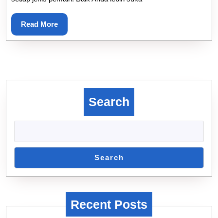
Centralqq
Memiliki
Read
Read More
Sesuatu
More
untuk
Setiap
Gamer
Search
Search
Recent Posts