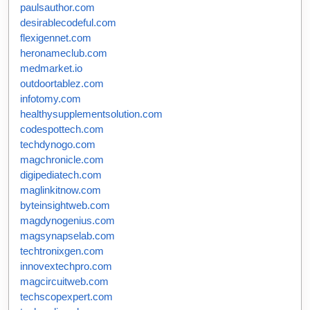
paulsauthor.com
desirablecodeful.com
flexigennet.com
heronameclub.com
medmarket.io
outdoortablez.com
infotomy.com
healthysupplementsolution.com
codespottech.com
techdynogo.com
magchronicle.com
digipediatech.com
maglinkitnow.com
byteinsightweb.com
magdynogenius.com
magsynapselab.com
techtronixgen.com
innovextechpro.com
magcircuitweb.com
techscopexpert.com