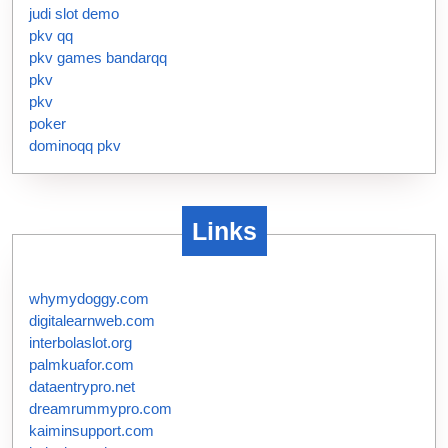
judi slot demo
pkv qq
pkv games bandarqq
pkv
pkv
poker
dominoqq pkv
Links
whymydoggy.com
digitalearnweb.com
interbolaslot.org
palmkuafor.com
dataentrypro.net
dreamrummypro.com
kaiminsupport.com