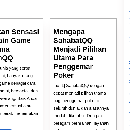
Next
post:
an Sensasi
Mengapa
ain Game
SahabatQQ
ama
Menjadi Pilihan
Rasakan
hQQ
Utama Para
Sensasi
Penggemar
dunia yang serba
Bermain
Mengapa
Poker
 ini, banyak orang
Game
SahabatQQ
 game sebagai cara
[ad_1] SahabatQQ dengan
antai, bersantai, dan
bersama
Menjadi
cepat menjadi pilihan utama
-senang. Baik Anda
HebohQQ
Pilihan
bagi penggemar poker di
amer kasual atau
seluruh dunia, dan alasannya
Utama
 berat, menemukan
mudah diketahui. Dengan
oQQ
Para
beragam permainan, layanan
Penggemar