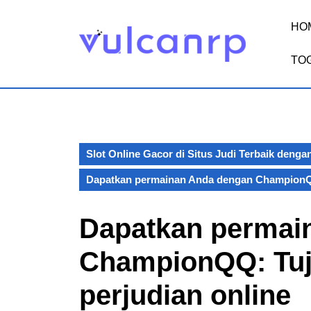
Skip
to
HO
content
Skip
TO
to
content
Slot Online Gacor di Situs Judi Terbaik den
Dapatkan permainan Anda dengan ChampionQQ
Dapatkan permai
ChampionQQ: Tuj
perjudian online