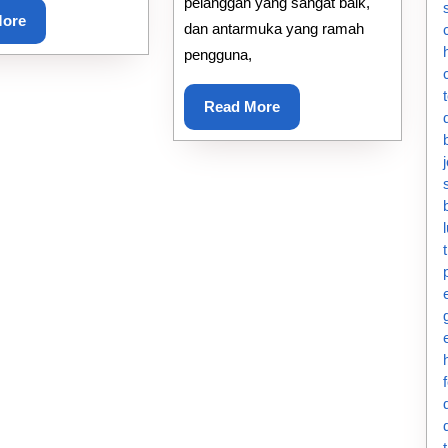
pelanggan yang sangat baik,
Poker
Read
More
dan antarmuka yang ramah
More
pengguna,
Read
Read More
More