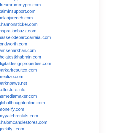
dreamrummypro.com
kaiminsupport.com
belanjareceh.com
shannonsticker.com
insprationbuzz.com
passeiodebarcoarraial.com
fondworth.com
iamseharkhan.com
thelatestkhabrain.com
digitaldesignproperties.com
sarkariresultex.com
mealizo.com
barknpaws.net
cellostore.info
asmediamaker.com
globalthoughtonline.com
moneiify.com
myyatchrentals.com
shalomcandlestores.com
geekifyit.com