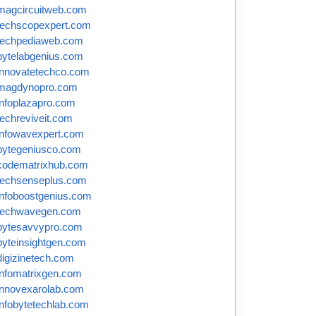
magcircuitweb.com
techscopexpert.com
techpediaweb.com
bytelabgenius.com
innovatetechco.com
magdynopro.com
infoplazapro.com
techreviveit.com
infowavexpert.com
bytegeniusco.com
codematrixhub.com
techsenseplus.com
infoboostgenius.com
techwavegen.com
bytesavvypro.com
byteinsightgen.com
digizinetech.com
infomatrixgen.com
innovexarolab.com
infobytetechlab.com