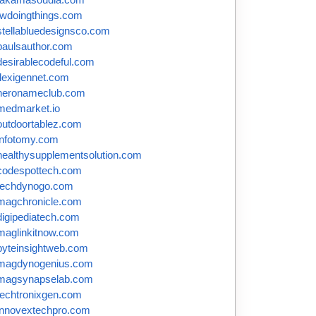
twdoingthings.com
stellabluedesignsco.com
paulsauthor.com
desirablecodeful.com
flexigennet.com
heronameclub.com
medmarket.io
outdoortablez.com
infotomy.com
healthysupplementsolution.com
codespottech.com
techdynogo.com
magchronicle.com
digipediatech.com
maglinkitnow.com
byteinsightweb.com
magdynogenius.com
magsynapselab.com
techtronixgen.com
innovextechpro.com