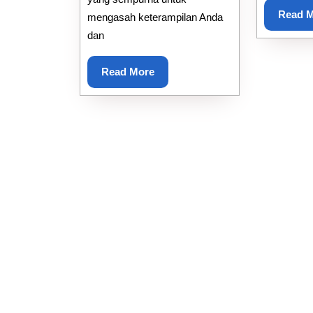
Read 
mengasah keterampilan Anda
dan
Read
Read More
More