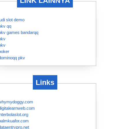
LINK LAINNYA
judi slot demo
pkv qq
pkv games bandarqq
pkv
pkv
poker
dominoqq pkv
Links
whymydoggy.com
digitalearnweb.com
interbolaslot.org
palmkuafor.com
dataentrypro.net