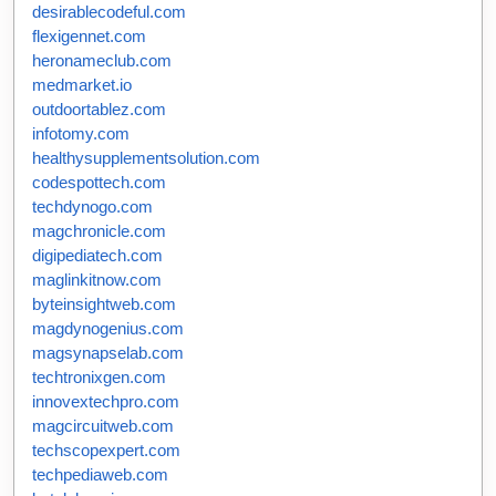
desirablecodeful.com
flexigennet.com
heronameclub.com
medmarket.io
outdoortablez.com
infotomy.com
healthysupplementsolution.com
codespottech.com
techdynogo.com
magchronicle.com
digipediatech.com
maglinkitnow.com
byteinsightweb.com
magdynogenius.com
magsynapselab.com
techtronixgen.com
innovextechpro.com
magcircuitweb.com
techscopexpert.com
techpediaweb.com