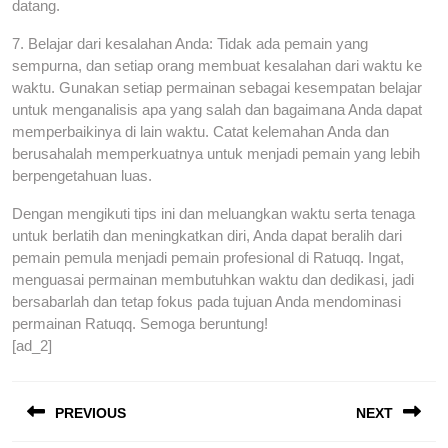
datang.
7. Belajar dari kesalahan Anda: Tidak ada pemain yang
sempurna, dan setiap orang membuat kesalahan dari waktu ke
waktu. Gunakan setiap permainan sebagai kesempatan belajar
untuk menganalisis apa yang salah dan bagaimana Anda dapat
memperbaikinya di lain waktu. Catat kelemahan Anda dan
berusahalah memperkuatnya untuk menjadi pemain yang lebih
berpengetahuan luas.
Dengan mengikuti tips ini dan meluangkan waktu serta tenaga
untuk berlatih dan meningkatkan diri, Anda dapat beralih dari
pemain pemula menjadi pemain profesional di Ratuqq. Ingat,
menguasai permainan membutuhkan waktu dan dedikasi, jadi
bersabarlah dan tetap fokus pada tujuan Anda mendominasi
permainan Ratuqq. Semoga beruntung!
[ad_2]
Post
PREVIOUS
NEXT
navigation