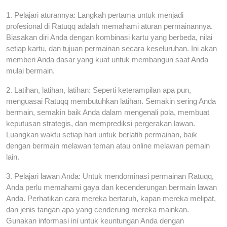
1. Pelajari aturannya: Langkah pertama untuk menjadi
profesional di Ratuqq adalah memahami aturan permainannya.
Biasakan diri Anda dengan kombinasi kartu yang berbeda, nilai
setiap kartu, dan tujuan permainan secara keseluruhan. Ini akan
memberi Anda dasar yang kuat untuk membangun saat Anda
mulai bermain.
2. Latihan, latihan, latihan: Seperti keterampilan apa pun,
menguasai Ratuqq membutuhkan latihan. Semakin sering Anda
bermain, semakin baik Anda dalam mengenali pola, membuat
keputusan strategis, dan memprediksi pergerakan lawan.
Luangkan waktu setiap hari untuk berlatih permainan, baik
dengan bermain melawan teman atau online melawan pemain
lain.
3. Pelajari lawan Anda: Untuk mendominasi permainan Ratuqq,
Anda perlu memahami gaya dan kecenderungan bermain lawan
Anda. Perhatikan cara mereka bertaruh, kapan mereka melipat,
dan jenis tangan apa yang cenderung mereka mainkan.
Gunakan informasi ini untuk keuntungan Anda dengan