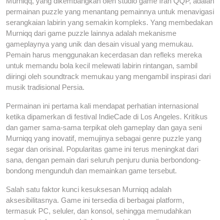
Murniqq, yang dikembangkan oleh studio game Iran QQP, adalah
permainan puzzle yang menantang pemainnya untuk menavigasi
serangkaian labirin yang semakin kompleks. Yang membedakan
Murniqq dari game puzzle lainnya adalah mekanisme
gameplaynya yang unik dan desain visual yang memukau.
Pemain harus menggunakan kecerdasan dan refleks mereka
untuk memandu bola kecil melewati labirin rintangan, sambil
diiringi oleh soundtrack memukau yang mengambil inspirasi dari
musik tradisional Persia.
Permainan ini pertama kali mendapat perhatian internasional
ketika dipamerkan di festival IndieCade di Los Angeles. Kritikus
dan gamer sama-sama terpikat oleh gameplay dan gaya seni
Murniqq yang inovatif, memujinya sebagai genre puzzle yang
segar dan orisinal. Popularitas game ini terus meningkat dari
sana, dengan pemain dari seluruh penjuru dunia berbondong-
bondong mengunduh dan memainkan game tersebut.
Salah satu faktor kunci kesuksesan Murniqq adalah
aksesibilitasnya. Game ini tersedia di berbagai platform,
termasuk PC, seluler, dan konsol, sehingga memudahkan