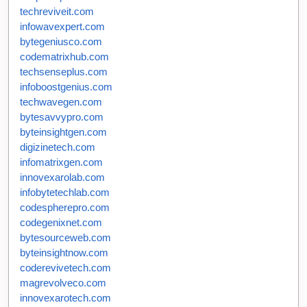
techreviveit.com
infowavexpert.com
bytegeniusco.com
codematrixhub.com
techsenseplus.com
infoboostgenius.com
techwavegen.com
bytesavvypro.com
byteinsightgen.com
digizinetech.com
infomatrixgen.com
innovexarolab.com
infobytetechlab.com
codespherepro.com
codegenixnet.com
bytesourceweb.com
byteinsightnow.com
coderevivetech.com
magrevolveco.com
innovexarotech.com