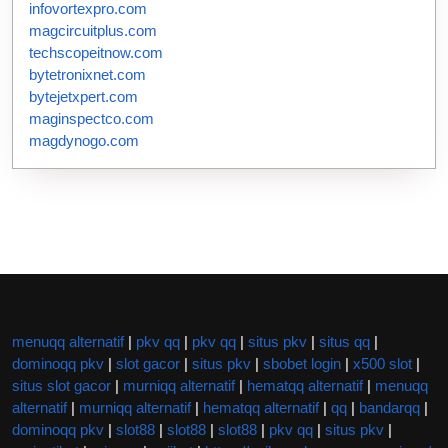
infovortexpro.com
magcircuitplus.com
techscopeitnow.com
bytetronixnet.com
bytejetxpert.com
maginspectco.com
magdynogo.com
menuqq alternatif
|
pkv qq
|
pkv qq
|
situs pkv
|
situs qq
|
dominoqq pkv
|
slot gacor
|
situs pkv
|
sbobet login
|
x500 slot
|
situs slot gacor
|
murniqq alternatif
|
hematqq alternatif
|
menuqq
alternatif
|
murniqq alternatif
|
hematqq alternatif
|
qq
|
bandarqq
|
dominoqq pkv
|
slot88
|
slot88
|
slot88
|
pkv qq
|
situs pkv
|