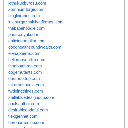
jethukukburosu.com
somniumforge.com
bloglibraries.com
luleburgaznakliyatfirmasi.com
thebapehoodie.com
parasosyal.com
enticingmuslim.com
goodhealthsoundwealth.com
elenapoems.com
hellmouseretro.com
fcsabatehran.com
dogemutants.com
duramaxtop.com
takamasoudia.com
twdoingthings.com
stellabluedesignsco.com
paulsauthor.com
desirablecodeful.com
flexigennet.com
heronameclub.com