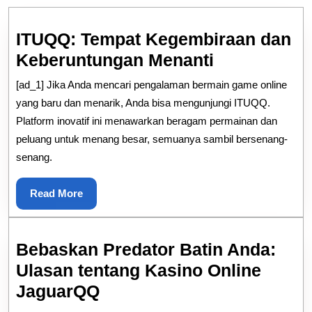
ITUQQ: Tempat Kegembiraan dan
ITUQQ:
Keberuntungan Menanti
Tempat
[ad_1] Jika Anda mencari pengalaman bermain game online
Kegembira
yang baru dan menarik, Anda bisa mengunjungi ITUQQ.
dan
Platform inovatif ini menawarkan beragam permainan dan
peluang untuk menang besar, semuanya sambil bersenang-
Keberuntun
senang.
Menanti
Read
Read More
More
Bebaskan Predator Batin Anda:
Ulasan tentang Kasino Online
Bebaskan
JaguarQQ
Predator