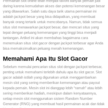
Permainan slot online telah menjadi favorit banyak pemain judi
daring karena kemudahan akses dan potensi kemenangan besar
yang ditawarkan. Salah satu daya tarik utama permainan ini
adalah jackpot besar yang bisa didapatkan, yang membuat
banyak orang tertarik untuk mencobanya. Namun, tidak semua
situs slot menawarkan jackpot besar, dan mencari situs yang
tepat dengan peluang kemenangan yang tinggi bisa menjadi
tantangan. Artikel ini akan membahas bagaimana cara
menemukan situs slot gacor dengan jackpot terbesar agar Anda
bisa memaksimalkan peluang meraih kemenangan.
Memahami Apa Itu Slot Gacor
Sebelum memulai pencarian situs slot dengan jackpot terbesar,
penting untuk memahami terlebih dahulu apa itu slot gacor. Slot
gacor adalah istilah yang digunakan untuk menggambarkan
mesin slot yang sering memberikan kemenangan atau payout
kepada pemain. Mesin slot ini dianggap lebih “ramah” atau lebih
sering memberikan hadiah, meskipun dalam kenyataannya,
setiap mesin slot menggunakan sistem Random Number
Generator (RNG) yang membuat hasil permainan acak dan tidak