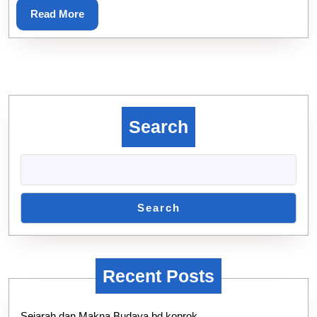
Perjudian
Read
Read More
Online
More
Terpemi
Search
Search
Recent Posts
Sejarah dan Makna Budaya bd koprok