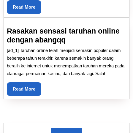
Read
Read More
More
Rasakan sensasi taruhan online
Rasakan
dengan abangqq
sensasi
[ad_1] Taruhan online telah menjadi semakin populer dalam
taruhan
beberapa tahun terakhir, karena semakin banyak orang
online
beralih ke internet untuk menempatkan taruhan mereka pada
olahraga, permainan kasino, dan banyak lagi. Salah
dengan
abangqq
Read
Read More
More