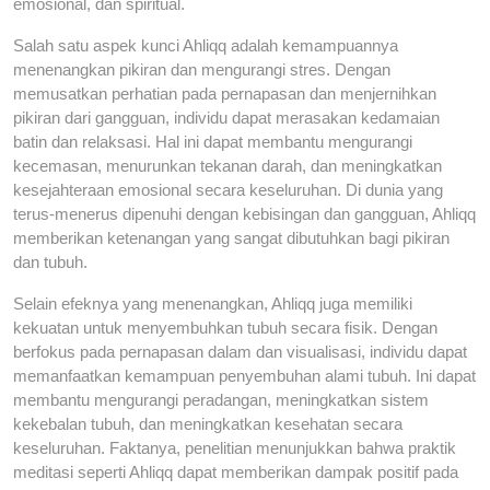
emosional, dan spiritual.
Salah satu aspek kunci Ahliqq adalah kemampuannya
menenangkan pikiran dan mengurangi stres. Dengan
memusatkan perhatian pada pernapasan dan menjernihkan
pikiran dari gangguan, individu dapat merasakan kedamaian
batin dan relaksasi. Hal ini dapat membantu mengurangi
kecemasan, menurunkan tekanan darah, dan meningkatkan
kesejahteraan emosional secara keseluruhan. Di dunia yang
terus-menerus dipenuhi dengan kebisingan dan gangguan, Ahliqq
memberikan ketenangan yang sangat dibutuhkan bagi pikiran
dan tubuh.
Selain efeknya yang menenangkan, Ahliqq juga memiliki
kekuatan untuk menyembuhkan tubuh secara fisik. Dengan
berfokus pada pernapasan dalam dan visualisasi, individu dapat
memanfaatkan kemampuan penyembuhan alami tubuh. Ini dapat
membantu mengurangi peradangan, meningkatkan sistem
kekebalan tubuh, dan meningkatkan kesehatan secara
keseluruhan. Faktanya, penelitian menunjukkan bahwa praktik
meditasi seperti Ahliqq dapat memberikan dampak positif pada