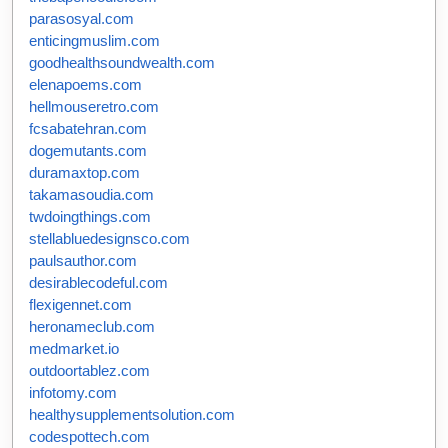
parasosyal.com
enticingmuslim.com
goodhealthsoundwealth.com
elenapoems.com
hellmouseretro.com
fcsabatehran.com
dogemutants.com
duramaxtop.com
takamasoudia.com
twdoingthings.com
stellabluedesignsco.com
paulsauthor.com
desirablecodeful.com
flexigennet.com
heronameclub.com
medmarket.io
outdoortablez.com
infotomy.com
healthysupplementsolution.com
codespottech.com