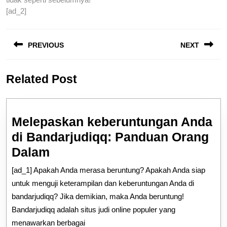
[ad_2]
Post
PREVIOUS
NEXT
navigation
Previous
Next
Related Post
post:
post:
Melepaskan keberuntungan Anda
di Bandarjudiqq: Panduan Orang
Melepaskan
Dalam
keberuntungan
[ad_1] Apakah Anda merasa beruntung? Apakah Anda siap
Anda
untuk menguji keterampilan dan keberuntungan Anda di
di
bandarjudiqq? Jika demikian, maka Anda beruntung!
Bandarjudiqq adalah situs judi online populer yang
Bandarjudiqq:
menawarkan berbagai