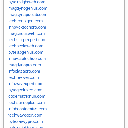
byteinsightweb.com
magdynogenius.com
magsynapselab.com
techtronixgen.com
innovextechpro.com
magcircuitweb.com
techscopexpert.com
techpediaweb.com
bytelabgenius.com
innovatetechco.com
magdynopro.com
infoplazapro.com
techreviveit.com
infowavexpert.com
bytegeniusco.com
codematrixhub.com
techsenseplus.com
infoboostgenius.com
techwavegen.com
bytesavvypro.com
byteinsightgen.com