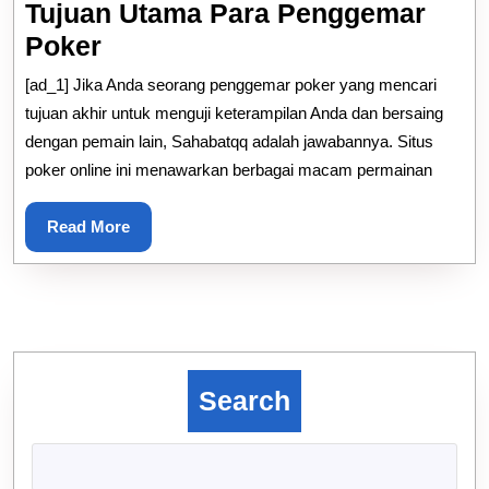
dari
Tujuan Utama Para Penggemar
Menuqq
Mengapa
Poker
Sahabatqq
[ad_1] Jika Anda seorang penggemar poker yang mencari
Menjadi
tujuan akhir untuk menguji keterampilan Anda dan bersaing
Tujuan
dengan pemain lain, Sahabatqq adalah jawabannya. Situs
poker online ini menawarkan berbagai macam permainan
Utama
Para
Read
Read More
Penggemar
More
Poker
Search