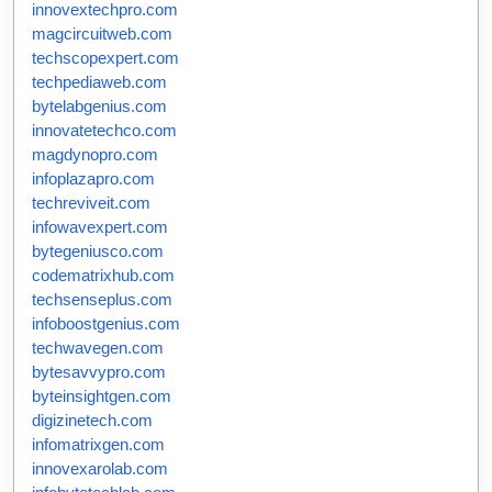
innovextechpro.com
magcircuitweb.com
techscopexpert.com
techpediaweb.com
bytelabgenius.com
innovatetechco.com
magdynopro.com
infoplazapro.com
techreviveit.com
infowavexpert.com
bytegeniusco.com
codematrixhub.com
techsenseplus.com
infoboostgenius.com
techwavegen.com
bytesavvypro.com
byteinsightgen.com
digizinetech.com
infomatrixgen.com
innovexarolab.com