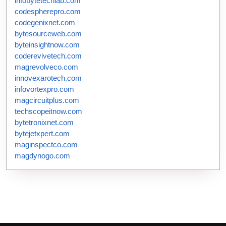
infobytetechlab.com
codespherepro.com
codegenixnet.com
bytesourceweb.com
byteinsightnow.com
coderevivetech.com
magrevolveco.com
innovexarotech.com
infovortexpro.com
magcircuitplus.com
techscopeitnow.com
bytetronixnet.com
bytejetxpert.com
maginspectco.com
magdynogo.com