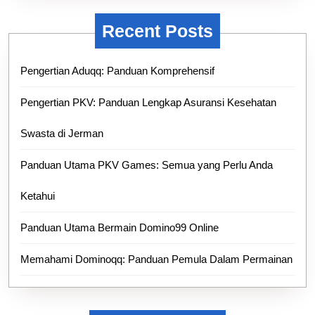
Recent Posts
Pengertian Aduqq: Panduan Komprehensif
Pengertian PKV: Panduan Lengkap Asuransi Kesehatan
Swasta di Jerman
Panduan Utama PKV Games: Semua yang Perlu Anda
Ketahui
Panduan Utama Bermain Domino99 Online
Memahami Dominoqq: Panduan Pemula Dalam Permainan