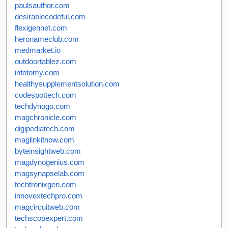
paulsauthor.com
desirablecodeful.com
flexigennet.com
heronameclub.com
medmarket.io
outdoortablez.com
infotomy.com
healthysupplementsolution.com
codespottech.com
techdynogo.com
magchronicle.com
digipediatech.com
maglinkitnow.com
byteinsightweb.com
magdynogenius.com
magsynapselab.com
techtronixgen.com
innovextechpro.com
magcircuitweb.com
techscopexpert.com