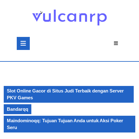
Skip
to
content
Skip
to
content
Open
Button
Slot Online Gacor di Situs Judi Terbaik dengan Server
PKV Games
Bandarqq
Maindominoqq: Tujuan Tujuan Anda untuk Aksi Poker
Seru