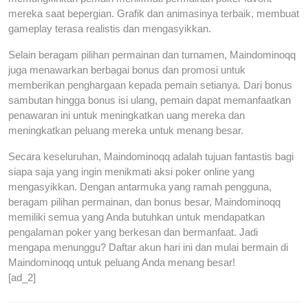
mereka saat bepergian. Grafik dan animasinya terbaik, membuat
gameplay terasa realistis dan mengasyikkan.
Selain beragam pilihan permainan dan turnamen, Maindominoqq
juga menawarkan berbagai bonus dan promosi untuk
memberikan penghargaan kepada pemain setianya. Dari bonus
sambutan hingga bonus isi ulang, pemain dapat memanfaatkan
penawaran ini untuk meningkatkan uang mereka dan
meningkatkan peluang mereka untuk menang besar.
Secara keseluruhan, Maindominoqq adalah tujuan fantastis bagi
siapa saja yang ingin menikmati aksi poker online yang
mengasyikkan. Dengan antarmuka yang ramah pengguna,
beragam pilihan permainan, dan bonus besar, Maindominoqq
memiliki semua yang Anda butuhkan untuk mendapatkan
pengalaman poker yang berkesan dan bermanfaat. Jadi
mengapa menunggu? Daftar akun hari ini dan mulai bermain di
Maindominoqq untuk peluang Anda menang besar!
[ad_2]