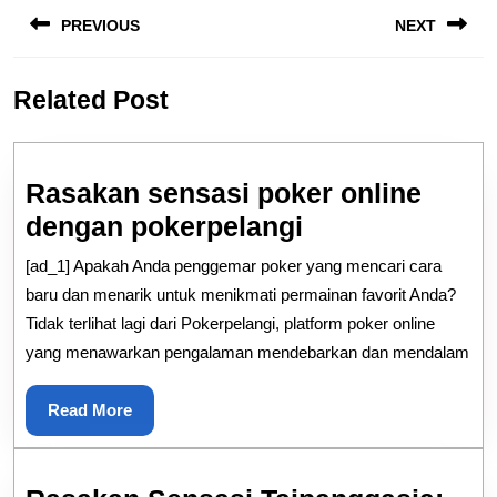
Post
PREVIOUS
NEXT
navigation
Previous
Next
Related Post
post:
post:
Rasakan sensasi poker online
Rasakan
dengan pokerpelangi
sensasi
[ad_1] Apakah Anda penggemar poker yang mencari cara
poker
baru dan menarik untuk menikmati permainan favorit Anda?
online
Tidak terlihat lagi dari Pokerpelangi, platform poker online
yang menawarkan pengalaman mendebarkan dan mendalam
dengan
pokerpelangi
Read
Read More
More