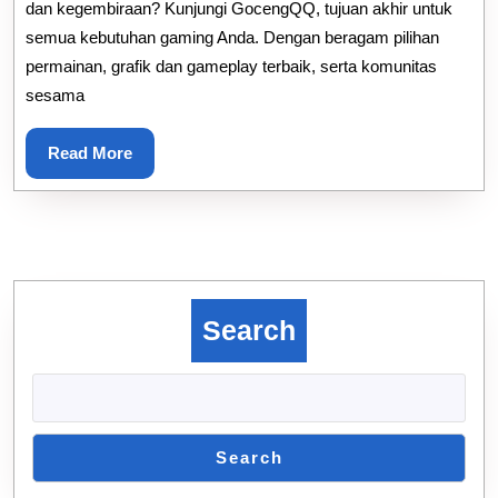
Utama
dan kegembiraan? Kunjungi GocengQQ, tujuan akhir untuk
bagi
semua kebutuhan gaming Anda. Dengan beragam pilihan
permainan, grafik dan gameplay terbaik, serta komunitas
Para
sesama
Gamer
yang
Read
Read More
Mencari
More
Sensasi
dan
Kegembir
Search
Search