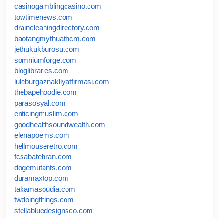
casinogamblingcasino.com
towtimenews.com
draincleaningdirectory.com
baotangmythuathcm.com
jethukukburosu.com
somniumforge.com
bloglibraries.com
luleburgaznakliyatfirmasi.com
thebapehoodie.com
parasosyal.com
enticingmuslim.com
goodhealthsoundwealth.com
elenapoems.com
hellmouseretro.com
fcsabatehran.com
dogemutants.com
duramaxtop.com
takamasoudia.com
twdoingthings.com
stellabluedesignsco.com