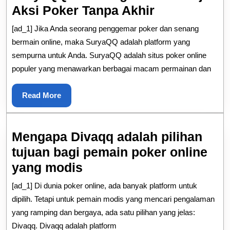
SuryaQQ:
Aksi Poker Tanpa Akhir
Gerbang
[ad_1] Jika Anda seorang penggemar poker dan senang
Anda
bermain online, maka SuryaQQ adalah platform yang
Menuju
sempurna untuk Anda. SuryaQQ adalah situs poker online
populer yang menawarkan berbagai macam permainan dan
Aksi
Poker
Read
Read More
Tanpa
More
Akhir
Mengapa Divaqq adalah pilihan
tujuan bagi pemain poker online
Mengapa
yang modis
Divaqq
[ad_1] Di dunia poker online, ada banyak platform untuk
adalah
dipilih. Tetapi untuk pemain modis yang mencari pengalaman
pilihan
yang ramping dan bergaya, ada satu pilihan yang jelas:
Divaqq. Divaqq adalah platform
tujuan