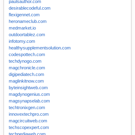
paulsauthor.com
desirablecodeful.com
flexigennet.com
heronameclub.com
medmarket.io
outdoortablez.com
infotomy.com
healthysupplementsolution.com
codespottech.com
techdynogo.com
magchronicle.com
digipediatech.com
maglinkitnow.com
byteinsightweb.com
magdynogenius.com
magsynapselab.com
techtronixgen.com
innovextechpro.com
magcircuitweb.com
techscopexpert.com
techpediaweb.com