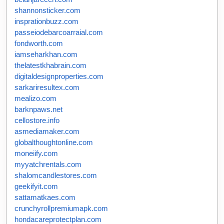
shannonsticker.com
insprationbuzz.com
passeiodebarcoarraial.com
fondworth.com
iamseharkhan.com
thelatestkhabrain.com
digitaldesignproperties.com
sarkariresultex.com
mealizo.com
barknpaws.net
cellostore.info
asmediamaker.com
globalthoughtonline.com
moneiify.com
myyatchrentals.com
shalomcandlestores.com
geekifyit.com
sattamatkaes.com
crunchyrollpremiumapk.com
hondacareprotectplan.com