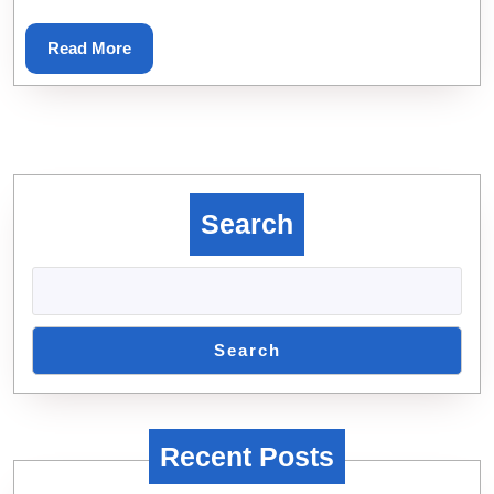
bagi
Read
Read More
pemain
More
poker
online
yang
modis
Search
Search
Recent Posts