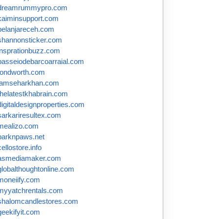
dreamrummypro.com
kaiminsupport.com
belanjareceh.com
shannonsticker.com
insprationbuzz.com
passeiodebarcoarraial.com
fondworth.com
iamseharkhan.com
thelatestkhabrain.com
digitaldesignproperties.com
sarkariresultex.com
mealizo.com
barknpaws.net
cellostore.info
asmediamaker.com
globalthoughtonline.com
moneiify.com
myyatchrentals.com
shalomcandlestores.com
geekifyit.com