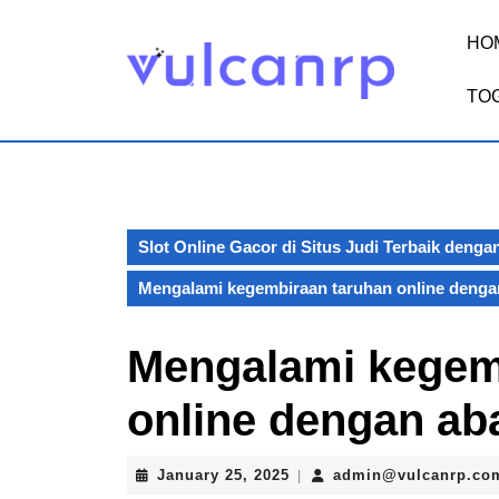
Skip
to
HO
content
Skip
TO
to
content
Slot Online Gacor di Situs Judi Terbaik den
Mengalami kegembiraan taruhan online deng
Mengalami kegem
online dengan a
January
January 25, 2025
admin@vulcanrp.co
|
25,