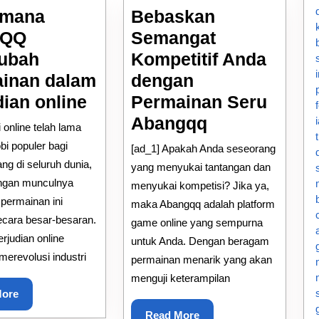
imana
Bebaskan
kQQ
Semangat
ubah
Kompetitif Anda
inan dalam
dengan
Bagaimana
dian online
Permainan Seru
DatukQQ
Bebaskan
Abangqq
i online telah lama
mengubah
Semangat
bi populer bagi
[ad_1] Apakah Anda seseorang
permainan
Kompetitif
ng di seluruh dunia,
yang menyukai tantangan dan
ngan munculnya
dalam
Anda
menyukai kompetisi? Jika ya,
permainan ini
perjudian
maka Abangqq adalah platform
dengan
ecara besar-besaran.
game online yang sempurna
an:
online
Permainan
erjudian online
untuk Anda. Dengan beragam
Seru
i merevolusi industri
permainan menarik yang akan
Abangqq
menguji keterampilan
Read
More
More
Read
Read More