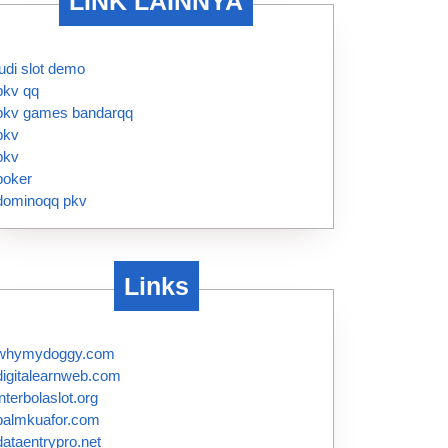
LINK LAINNYA
judi slot demo
pkv qq
pkv games bandarqq
pkv
pkv
poker
dominoqq pkv
Links
whymydoggy.com
digitalearnweb.com
interbolaslot.org
palmkuafor.com
dataentrypro.net