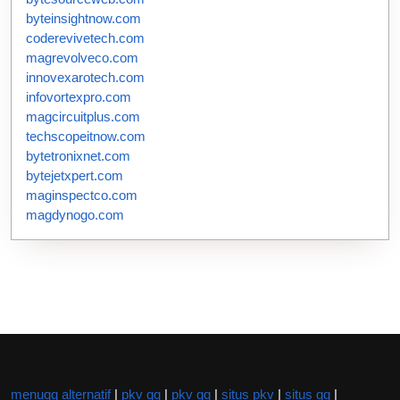
byteinsightnow.com
coderevivetech.com
magrevolveco.com
innovexarotech.com
infovortexpro.com
magcircuitplus.com
techscopeitnow.com
bytetronixnet.com
bytejetxpert.com
maginspectco.com
magdynogo.com
menuqq alternatif
|
pkv qq
|
pkv qq
|
situs pkv
|
situs qq
|