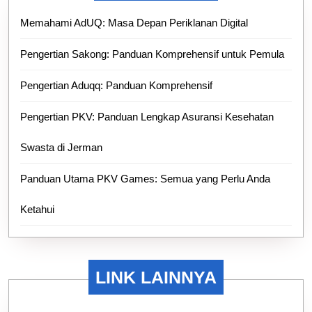
Memahami AdUQ: Masa Depan Periklanan Digital
Pengertian Sakong: Panduan Komprehensif untuk Pemula
Pengertian Aduqq: Panduan Komprehensif
Pengertian PKV: Panduan Lengkap Asuransi Kesehatan
Swasta di Jerman
Panduan Utama PKV Games: Semua yang Perlu Anda
Ketahui
LINK LAINNYA