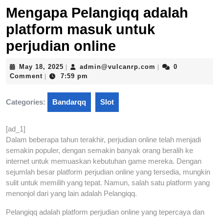
Mengapa Pelangiqq adalah
platform masuk untuk
perjudian online
May
admin@vulcanrp.
May 18, 2025
admin@vulcanrp.com
0
|
|
18,
Comment
7:59 pm
|
2025
Categories:
Bandarqq
Slot
[ad_1]
Dalam beberapa tahun terakhir, perjudian online telah menjadi
semakin populer, dengan semakin banyak orang beralih ke
internet untuk memuaskan kebutuhan game mereka. Dengan
sejumlah besar platform perjudian online yang tersedia, mungkin
sulit untuk memilih yang tepat. Namun, salah satu platform yang
menonjol dari yang lain adalah Pelangiqq.
Pelangiqq adalah platform perjudian online yang tepercaya dan