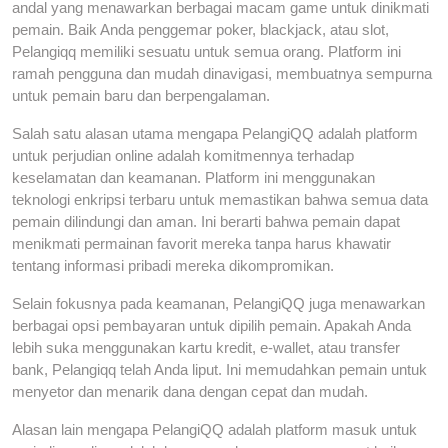
andal yang menawarkan berbagai macam game untuk dinikmati
pemain. Baik Anda penggemar poker, blackjack, atau slot,
Pelangiqq memiliki sesuatu untuk semua orang. Platform ini
ramah pengguna dan mudah dinavigasi, membuatnya sempurna
untuk pemain baru dan berpengalaman.
Salah satu alasan utama mengapa PelangiQQ adalah platform
untuk perjudian online adalah komitmennya terhadap
keselamatan dan keamanan. Platform ini menggunakan
teknologi enkripsi terbaru untuk memastikan bahwa semua data
pemain dilindungi dan aman. Ini berarti bahwa pemain dapat
menikmati permainan favorit mereka tanpa harus khawatir
tentang informasi pribadi mereka dikompromikan.
Selain fokusnya pada keamanan, PelangiQQ juga menawarkan
berbagai opsi pembayaran untuk dipilih pemain. Apakah Anda
lebih suka menggunakan kartu kredit, e-wallet, atau transfer
bank, Pelangiqq telah Anda liput. Ini memudahkan pemain untuk
menyetor dan menarik dana dengan cepat dan mudah.
Alasan lain mengapa PelangiQQ adalah platform masuk untuk