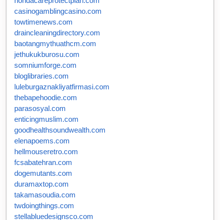
hondacareprotectplan.com
casinogamblingcasino.com
towtimenews.com
draincleaningdirectory.com
baotangmythuathcm.com
jethukukburosu.com
somniumforge.com
bloglibraries.com
luleburgaznakliyatfirmasi.com
thebapehoodie.com
parasosyal.com
enticingmuslim.com
goodhealthsoundwealth.com
elenapoems.com
hellmouseretro.com
fcsabatehran.com
dogemutants.com
duramaxtop.com
takamasoudia.com
twdoingthings.com
stellabluedesignsco.com