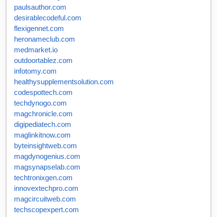
paulsauthor.com
desirablecodeful.com
flexigennet.com
heronameclub.com
medmarket.io
outdoortablez.com
infotomy.com
healthysupplementsolution.com
codespottech.com
techdynogo.com
magchronicle.com
digipediatech.com
maglinkitnow.com
byteinsightweb.com
magdynogenius.com
magsynapselab.com
techtronixgen.com
innovextechpro.com
magcircuitweb.com
techscopexpert.com