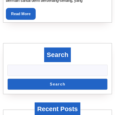
bermain santai demi bersenang-senang, yang
Pr
B
Read
Read More
G
More
M
G
un
P
Search
di
M
Sa
Search
Recent Posts