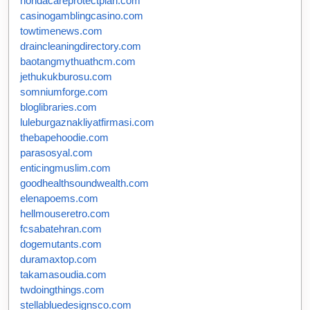
hondacareprotectplan.com
casinogamblingcasino.com
towtimenews.com
draincleaningdirectory.com
baotangmythuathcm.com
jethukukburosu.com
somniumforge.com
bloglibraries.com
luleburgaznakliyatfirmasi.com
thebapehoodie.com
parasosyal.com
enticingmuslim.com
goodhealthsoundwealth.com
elenapoems.com
hellmouseretro.com
fcsabatehran.com
dogemutants.com
duramaxtop.com
takamasoudia.com
twdoingthings.com
stellabluedesignsco.com