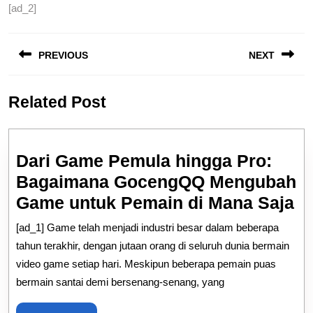
[ad_2]
Post
PREVIOUS
NEXT
navigation
Previous
Next
Related Post
post:
post:
Dari Game Pemula hingga Pro:
Bagaimana GocengQQ Mengubah
Da
Game untuk Pemain di Mana Saja
G
[ad_1] Game telah menjadi industri besar dalam beberapa
P
tahun terakhir, dengan jutaan orang di seluruh dunia bermain
hi
video game setiap hari. Meskipun beberapa pemain puas
bermain santai demi bersenang-senang, yang
Pr
B