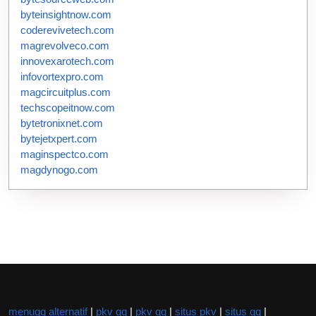
byteinsightnow.com
coderevivetech.com
magrevolveco.com
innovexarotech.com
infovortexpro.com
magcircuitplus.com
techscopeitnow.com
bytetronixnet.com
bytejetxpert.com
maginspectco.com
magdynogo.com
menuqq alternatif
|
pkv qq
|
pkv qq
|
situs pkv
|
situs qq
|