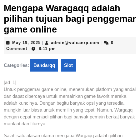
Mengapa Waragaqq adalah
pilihan tujuan bagi penggemar
game online
May
admin@vulcanrp.
May 19, 2025
admin@vulcanrp.com
0
|
|
19,
Comment
8:11 pm
|
2025
Categories:
Bandarqq
Slot
[ad_1]
Untuk penggemar game online, menemukan platform yang andal
dan dapat dipercaya untuk memainkan game favorit mereka
adalah kuncinya. Dengan begitu banyak opsi yang tersedia,
mungkin luar biasa untuk memilih yang tepat. Namun, Wargaqq
dengan cepat menjadi pilihan bagi banyak pemain berkat banyak
manfaat dan fiturnya.
Salah satu alasan utama mengapa Wargaqq adalah pilihan