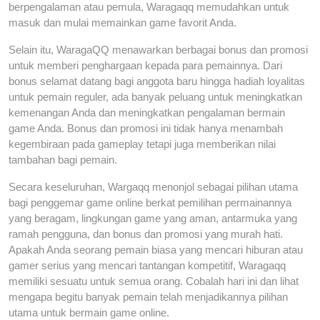
berpengalaman atau pemula, Waragaqq memudahkan untuk
masuk dan mulai memainkan game favorit Anda.
Selain itu, WaragaQQ menawarkan berbagai bonus dan promosi
untuk memberi penghargaan kepada para pemainnya. Dari
bonus selamat datang bagi anggota baru hingga hadiah loyalitas
untuk pemain reguler, ada banyak peluang untuk meningkatkan
kemenangan Anda dan meningkatkan pengalaman bermain
game Anda. Bonus dan promosi ini tidak hanya menambah
kegembiraan pada gameplay tetapi juga memberikan nilai
tambahan bagi pemain.
Secara keseluruhan, Wargaqq menonjol sebagai pilihan utama
bagi penggemar game online berkat pemilihan permainannya
yang beragam, lingkungan game yang aman, antarmuka yang
ramah pengguna, dan bonus dan promosi yang murah hati.
Apakah Anda seorang pemain biasa yang mencari hiburan atau
gamer serius yang mencari tantangan kompetitif, Waragaqq
memiliki sesuatu untuk semua orang. Cobalah hari ini dan lihat
mengapa begitu banyak pemain telah menjadikannya pilihan
utama untuk bermain game online.