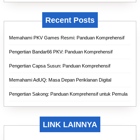
Recent Posts
Memahami PKV Games Resmi: Panduan Komprehensif
Pengertian Bandar66 PKV: Panduan Komprehensif
Pengertian Capsa Susun: Panduan Komprehensif
Memahami AdUQ: Masa Depan Periklanan Digital
Pengertian Sakong: Panduan Komprehensif untuk Pemula
LINK LAINNYA