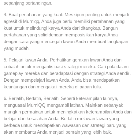
sepanjang pertandingan.
4. Buat pertahanan yang kuat: Meskipun penting untuk menjadi
agresif di Murniqq, Anda juga perlu memiliki pertahanan yang
kuat untuk melindungi karya Anda dari ditangkap. Bangun
pertahanan yang solid dengan memposisikan karya Anda
dengan cara yang mencegah lawan Anda membuat tangkapan
yang mudah.
5. Pelajari lawan Anda: Perhatikan gerakan lawan Anda dan
cobalah untuk mengantisipasi strategi mereka. Cari pola dalam
gameplay mereka dan beradaptasi dengan strategi Anda sendiri.
Dengan mempelajari lawan Anda, Anda bisa mendapatkan
keuntungan dan mengakali mereka di papan tulis.
6. Berlatih, Berlatih, Berlatih: Seperti keterampilan lainnya,
menguasai MurniQQ mengambil latihan. Mainkan sebanyak
mungkin permainan untuk meningkatkan keterampilan Anda dan
belajar dari kesalahan Anda. Berlatih melawan lawan yang
berbeda untuk mendapatkan wawasan dan strategi baru yang
akan membantu Anda menjadi pemain yang lebih baik.