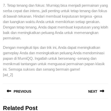
7. Tetap tenang dan fokus: Murniqq bisa menjadi permainan yang
serba cepat dan intens, jadi penting untuk tetap tenang dan fokus
di bawah tekanan. Hindari membuat keputusan tergesa -gesa
dan luangkan waktu Anda untuk memikirkan setiap gerakan.
Dengan tetap tenang, Anda dapat membuat keputusan yang lebih
baik dan meningkatkan peluang Anda untuk memenangkan
permainan.
Dengan mengikuti tips dan trik ini, Anda dapat meningkatkan
gameplay Anda dan meningkatkan peluang Anda mendominasi
papan di MurniQQ. Ingatlah untuk bersenang -senang dan
menikmati tantangan untuk menguasai permainan papan klasik
ini. Semoga sukses dan senang bermain game!
[ad_2]
Post
PREVIOUS
NEXT
navigation
Previous
Next
Related Post
post:
post: