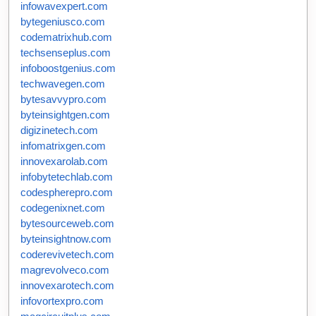
infowavexpert.com
bytegeniusco.com
codematrixhub.com
techsenseplus.com
infoboostgenius.com
techwavegen.com
bytesavvypro.com
byteinsightgen.com
digizinetech.com
infomatrixgen.com
innovexarolab.com
infobytetechlab.com
codespherepro.com
codegenixnet.com
bytesourceweb.com
byteinsightnow.com
coderevivetech.com
magrevolveco.com
innovexarotech.com
infovortexpro.com