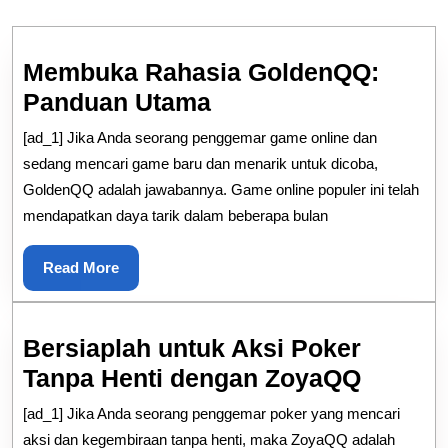
Membuka Rahasia GoldenQQ:
Membuka
Panduan Utama
Rahasia
[ad_1] Jika Anda seorang penggemar game online dan
GoldenQQ:
sedang mencari game baru dan menarik untuk dicoba,
Panduan
GoldenQQ adalah jawabannya. Game online populer ini telah
mendapatkan daya tarik dalam beberapa bulan
Utama
Read
Read More
More
Bersiaplah untuk Aksi Poker
Bersia
Tanpa Henti dengan ZoyaQQ
untuk
[ad_1] Jika Anda seorang penggemar poker yang mencari
Aksi
aksi dan kegembiraan tanpa henti, maka ZoyaQQ adalah