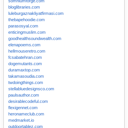
somniumforge.com
bloglibraries.com
luleburgaznakliyatfirmasi.com
thebapehoodie.com
parasosyal.com
enticingmuslim.com
goodhealthsoundwealth.com
elenapoems.com
hellmouseretro.com
fcsabatehran.com
dogemutants.com
duramaxtop.com
takamasoudia.com
twdoingthings.com
stellabluedesignsco.com
paulsauthor.com
desirablecodeful.com
flexigennet.com
heronameclub.com
medmarket.io
outdoortablez.com