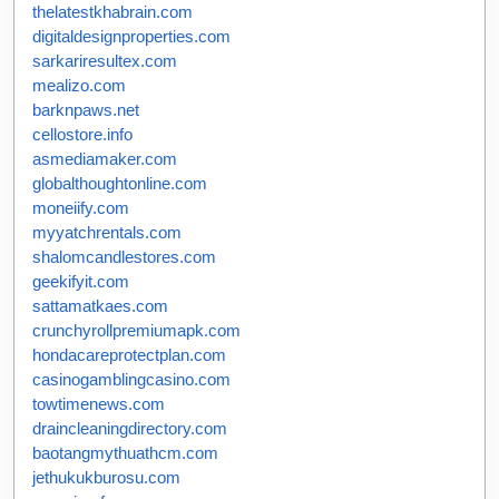
thelatestkhabrain.com
digitaldesignproperties.com
sarkariresultex.com
mealizo.com
barknpaws.net
cellostore.info
asmediamaker.com
globalthoughtonline.com
moneiify.com
myyatchrentals.com
shalomcandlestores.com
geekifyit.com
sattamatkaes.com
crunchyrollpremiumapk.com
hondacareprotectplan.com
casinogamblingcasino.com
towtimenews.com
draincleaningdirectory.com
baotangmythuathcm.com
jethukukburosu.com