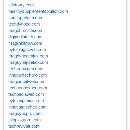
infotomy.com
healthysupplementsolution.com
codespottech.com
techdynogo.com
magchronicle.com
digipediatech.com
maglinkitnow.com
byteinsightweb.com
magdynogenius.com
magsynapselab.com
techtronixgen.com
innovextechpro.com
magcircuitweb.com
techscopexpert.com
techpediaweb.com
bytelabgenius.com
innovatetechco.com
magdynopro.com
infoplazapro.com
techreviveit.com