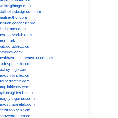
twdoingthings.com
stellabluedesignsco.com
paulsauthor.com
desirablecodeful.com
flexigennet.com
heronameclub.com
medmarket.io
outdoortablez.com
infotomy.com
healthysupplementsolution.com
codespottech.com
techdynogo.com
magchronicle.com
digipediatech.com
maglinkitnow.com
byteinsightweb.com
magdynogenius.com
magsynapselab.com
techtronixgen.com
innovextechpro.com