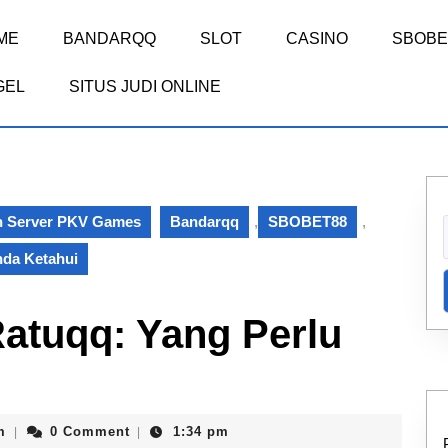
ME
BANDARQQ
SLOT
CASINO
SBOBE
GEL
SITUS JUDI ONLINE
gan Server PKV Games
Bandarqq
,
SBOBET88
,
nda Ketahui
atuqq: Yang Perlu
admin@vulcanrp.com
m
0 Comment
1:34 pm
|
|