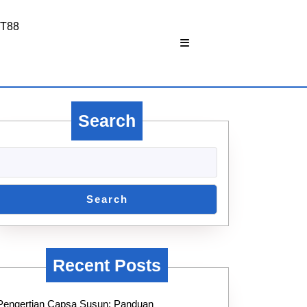
T88
Search
Search
Recent Posts
Pengertian Capsa Susun: Panduan