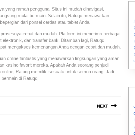
ya yang ramah pengguna. Situs ini mudah dinavigasi,
gsung mulai bermain. Selain itu, Ratuqq menawarkan
epergian dari ponsel cerdas atau tablet Anda.
 prosesnya cepat dan mudah. Platform ini menerima berbagai
elektronik, dan transfer bank. Ditambah lagi, Ratuqq
apat mengakses kemenangan Anda dengan cepat dan mudah.
dian online fantastis yang menawarkan lingkungan yang aman
an kasino favorit mereka. Apakah Anda seorang penjudi
 online, Ratuqq memiliki sesuatu untuk semua orang. Jadi
 bermain di Ratuqq!
NEXT
Next
post: