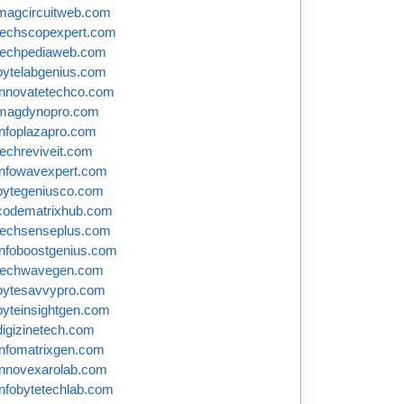
magcircuitweb.com
techscopexpert.com
techpediaweb.com
bytelabgenius.com
innovatetechco.com
magdynopro.com
infoplazapro.com
techreviveit.com
infowavexpert.com
bytegeniusco.com
codematrixhub.com
techsenseplus.com
infoboostgenius.com
techwavegen.com
bytesavvypro.com
byteinsightgen.com
digizinetech.com
infomatrixgen.com
innovexarolab.com
infobytetechlab.com