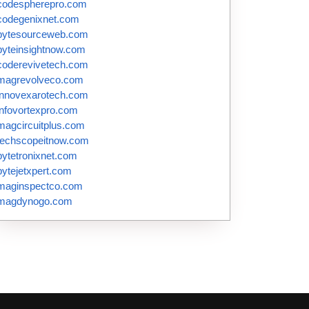
codespherepro.com
codegenixnet.com
bytesourceweb.com
byteinsightnow.com
coderevivetech.com
magrevolveco.com
innovexarotech.com
infovortexpro.com
magcircuitplus.com
techscopeitnow.com
bytetronixnet.com
bytejetxpert.com
maginspectco.com
magdynogo.com