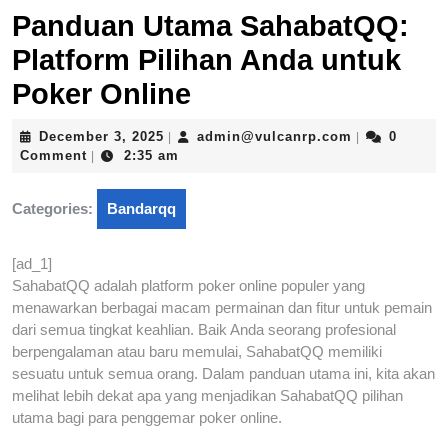
Panduan Utama SahabatQQ:
Platform Pilihan Anda untuk
Poker Online
December
admin@vulca
December 3, 2025
admin@vulcanrp.com
0
|
|
3,
Comment
2:35 am
|
2025
Categories:
Bandarqq
[ad_1]
SahabatQQ adalah platform poker online populer yang
menawarkan berbagai macam permainan dan fitur untuk pemain
dari semua tingkat keahlian. Baik Anda seorang profesional
berpengalaman atau baru memulai, SahabatQQ memiliki
sesuatu untuk semua orang. Dalam panduan utama ini, kita akan
melihat lebih dekat apa yang menjadikan SahabatQQ pilihan
utama bagi para penggemar poker online.