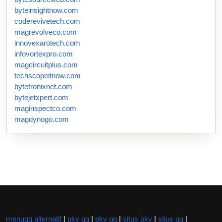
byteinsightnow.com
coderevivetech.com
magrevolveco.com
innovexarotech.com
infovortexpro.com
magcircuitplus.com
techscopeitnow.com
bytetronixnet.com
bytejetxpert.com
maginspectco.com
magdynogo.com
menuqq alternatif
|
pkv qq
|
pkv qq
|
situs pkv
|
situs qq
|