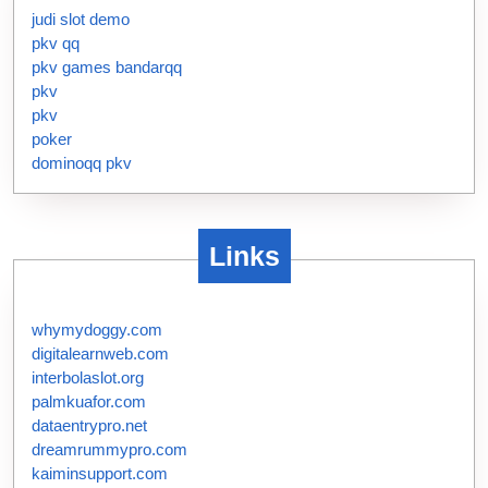
judi slot demo
pkv qq
pkv games bandarqq
pkv
pkv
poker
dominoqq pkv
Links
whymydoggy.com
digitalearnweb.com
interbolaslot.org
palmkuafor.com
dataentrypro.net
dreamrummypro.com
kaiminsupport.com