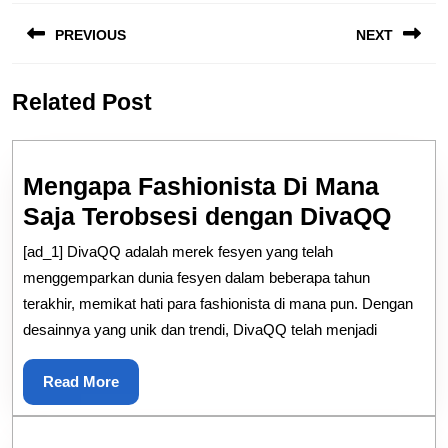
Post
PREVIOUS
NEXT
navigation
Previous
Next
Related Post
post:
post:
Mengapa Fashionista Di Mana
Men
Saja Terobsesi dengan DivaQQ
Fash
[ad_1] DivaQQ adalah merek fesyen yang telah
Di
menggemparkan dunia fesyen dalam beberapa tahun
Man
terakhir, memikat hati para fashionista di mana pun. Dengan
desainnya yang unik dan trendi, DivaQQ telah menjadi
Saja
Tero
Read
Read More
den
More
Div