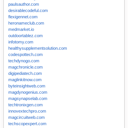
paulsauthor.com
desirablecodeful.com
flexigennet.com
heronameclub.com
medmarket.io
outdoortablez.com
infotomy.com
healthysupplementsolution.com
codespottech.com
techdynogo.com
magchronicle.com
digipediatech.com
maglinkitnow.com
byteinsightweb.com
magdynogenius.com
magsynapselab.com
techtronixgen.com
innovextechpro.com
magcircuitweb.com
techscopexpert.com