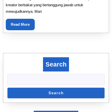
kreator berbakat yang bertanggung jawab untuk
Dibalik
mewujudkannya. Mari
Game
Read
Read More
More
Search
Search