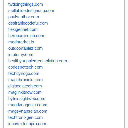
twdoingthings.com
stellabluedesignsco.com
paulsauthor.com
desirablecodeful.com
flexigennet.com
heronameclub.com
medmarket.io
outdoortablez.com
infotomy.com
healthysupplementsolution.com
codespottech.com
techdynogo.com
magchronicle.com
digipediatech.com
maglinkitnow.com
byteinsightweb.com
magdynogenius.com
magsynapselab.com
techtronixgen.com
innovextechpro.com