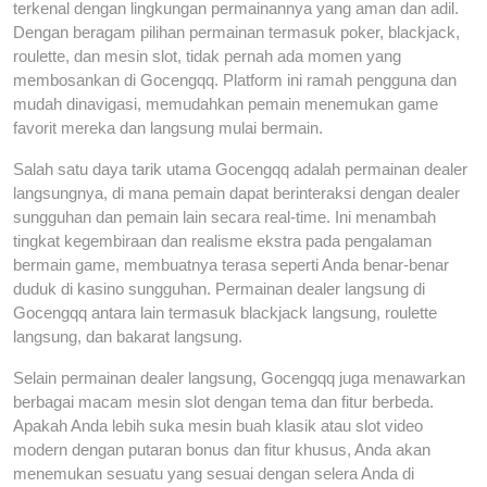
terkenal dengan lingkungan permainannya yang aman dan adil.
Dengan beragam pilihan permainan termasuk poker, blackjack,
roulette, dan mesin slot, tidak pernah ada momen yang
membosankan di Gocengqq. Platform ini ramah pengguna dan
mudah dinavigasi, memudahkan pemain menemukan game
favorit mereka dan langsung mulai bermain.
Salah satu daya tarik utama Gocengqq adalah permainan dealer
langsungnya, di mana pemain dapat berinteraksi dengan dealer
sungguhan dan pemain lain secara real-time. Ini menambah
tingkat kegembiraan dan realisme ekstra pada pengalaman
bermain game, membuatnya terasa seperti Anda benar-benar
duduk di kasino sungguhan. Permainan dealer langsung di
Gocengqq antara lain termasuk blackjack langsung, roulette
langsung, dan bakarat langsung.
Selain permainan dealer langsung, Gocengqq juga menawarkan
berbagai macam mesin slot dengan tema dan fitur berbeda.
Apakah Anda lebih suka mesin buah klasik atau slot video
modern dengan putaran bonus dan fitur khusus, Anda akan
menemukan sesuatu yang sesuai dengan selera Anda di