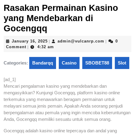
Rasakan Permainan Kasino
yang Mendebarkan di
Gocengqq
January
admin@vulca
January 16, 2025
admin@vulcanrp.com
0
|
|
16,
Comment
4:32 am
|
2025
Categories:
Bandarqq
Casino
SBOBET88
Slot
[ad_1]
Mencari pengalaman kasino yang mendebarkan dan
mengasyikkan? Kunjungi Gocengqq, platform kasino online
terkemuka yang menawarkan beragam permainan untuk
melayani semua jenis pemain. Apakah Anda seorang penjudi
berpengalaman atau pemula yang ingin mencoba keberuntungan
Anda, Gocengqq memiliki sesuatu untuk semua orang.
Gocengqq adalah kasino online tepercaya dan andal yang