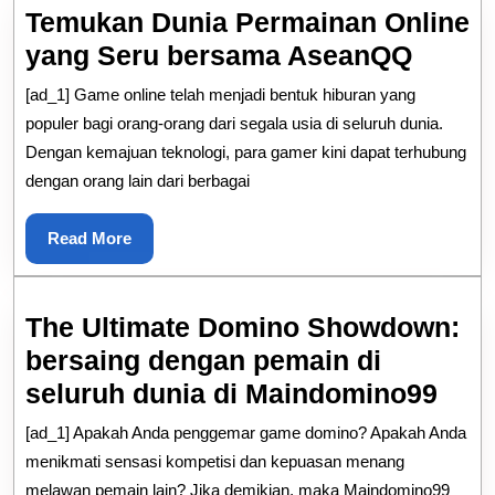
Temukan Dunia Permainan Online
Temu
yang Seru bersama AseanQQ
Dunia
[ad_1] Game online telah menjadi bentuk hiburan yang
Perma
populer bagi orang-orang dari segala usia di seluruh dunia.
Onlin
Dengan kemajuan teknologi, para gamer kini dapat terhubung
dengan orang lain dari berbagai
yang
Seru
Read
Read More
bersa
More
Asea
The Ultimate Domino Showdown:
bersaing dengan pemain di
The
seluruh dunia di Maindomino99
Ulti
[ad_1] Apakah Anda penggemar game domino? Apakah Anda
Dom
menikmati sensasi kompetisi dan kepuasan menang
Sho
melawan pemain lain? Jika demikian, maka Maindomino99