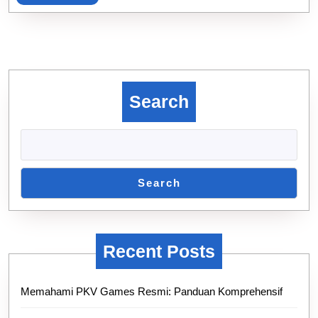
untuk
More
Sukses
Search
Search
Recent Posts
Memahami PKV Games Resmi: Panduan Komprehensif