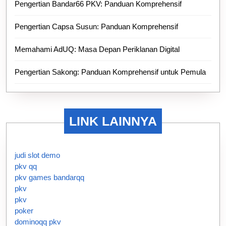
Pengertian Bandar66 PKV: Panduan Komprehensif
Pengertian Capsa Susun: Panduan Komprehensif
Memahami AdUQ: Masa Depan Periklanan Digital
Pengertian Sakong: Panduan Komprehensif untuk Pemula
LINK LAINNYA
judi slot demo
pkv qq
pkv games bandarqq
pkv
pkv
poker
dominoqq pkv