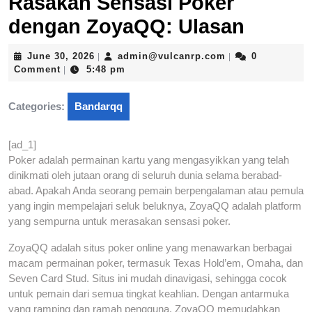
Rasakan Sensasi Poker
dengan ZoyaQQ: Ulasan
June
admin@vulcanrp
June 30, 2026
admin@vulcanrp.com
0
|
|
30,
Comment
5:48 pm
|
2026
Categories:
Bandarqq
[ad_1]
Poker adalah permainan kartu yang mengasyikkan yang telah
dinikmati oleh jutaan orang di seluruh dunia selama berabad-
abad. Apakah Anda seorang pemain berpengalaman atau pemula
yang ingin mempelajari seluk beluknya, ZoyaQQ adalah platform
yang sempurna untuk merasakan sensasi poker.
ZoyaQQ adalah situs poker online yang menawarkan berbagai
macam permainan poker, termasuk Texas Hold’em, Omaha, dan
Seven Card Stud. Situs ini mudah dinavigasi, sehingga cocok
untuk pemain dari semua tingkat keahlian. Dengan antarmuka
yang ramping dan ramah pengguna, ZoyaQQ memudahkan