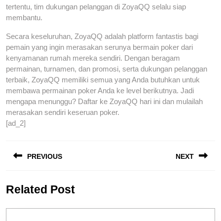
tertentu, tim dukungan pelanggan di ZoyaQQ selalu siap
membantu.
Secara keseluruhan, ZoyaQQ adalah platform fantastis bagi
pemain yang ingin merasakan serunya bermain poker dari
kenyamanan rumah mereka sendiri. Dengan beragam
permainan, turnamen, dan promosi, serta dukungan pelanggan
terbaik, ZoyaQQ memiliki semua yang Anda butuhkan untuk
membawa permainan poker Anda ke level berikutnya. Jadi
mengapa menunggu? Daftar ke ZoyaQQ hari ini dan mulailah
merasakan sendiri keseruan poker.
[ad_2]
Post
PREVIOUS
NEXT
navigation
Previous
Next
Related Post
post:
post: