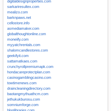
digitaldesignproperties.com
sarkariresultex.com
mealizo.com
barknpaws.net
cellostore.info
asmediamaker.com
globalthoughtonline.com
moneiify.com
myyatchrentals.com
shalomcandlestores.com
geekifyit.com
sattamatkaes.com
crunchyrollpremiumapk.com
hondacareprotectplan.com
casinogamblingcasino.com
towtimenews.com
draincleaningdirectory.com
baotangmythuathcm.com
jethukukburosu.com
somniumforge.com
bloglibraries.com