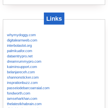
Links
whymydoggy.com
digitalearnweb.com
interbolaslot.org
palmkuafor.com
dataentrypro.net
dreamrummypro.com
kaiminsupport.com
belanjareceh.com
shannonsticker.com
insprationbuzz.com
passeiodebarcoarraial.com
fondworth.com
iamseharkhan.com
thelatestkhabrain.com