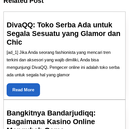
Related Post
post:
post:
DivaQQ: Toko Serba Ada untuk
Segala Sesuatu yang Glamor dan
DivaQQ:
Chic
Toko
[ad_1] Jika Anda seorang fashionista yang mencari tren
Serba
terkini dan aksesori yang wajib dimiliki, Anda bisa
Ada
mengunjungi DivaQQ. Pengecer online ini adalah toko serba
ada untuk segala hal yang glamor
untuk
Segala
Read
Read More
Sesuatu
More
yang
Glamor
Bangkitnya Bandarjudiqq:
dan
Bagaimana Kasino Online
Chic