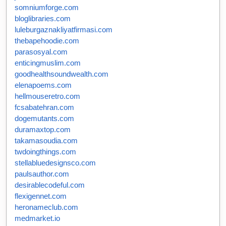
somniumforge.com
bloglibraries.com
luleburgaznakliyatfirmasi.com
thebapehoodie.com
parasosyal.com
enticingmuslim.com
goodhealthsoundwealth.com
elenapoems.com
hellmouseretro.com
fcsabatehran.com
dogemutants.com
duramaxtop.com
takamasoudia.com
twdoingthings.com
stellabluedesignsco.com
paulsauthor.com
desirablecodeful.com
flexigennet.com
heronameclub.com
medmarket.io