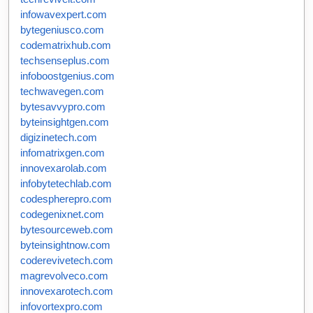
infowavexpert.com
bytegeniusco.com
codematrixhub.com
techsenseplus.com
infoboostgenius.com
techwavegen.com
bytesavvypro.com
byteinsightgen.com
digizinetech.com
infomatrixgen.com
innovexarolab.com
infobytetechlab.com
codespherepro.com
codegenixnet.com
bytesourceweb.com
byteinsightnow.com
coderevivetech.com
magrevolveco.com
innovexarotech.com
infovortexpro.com