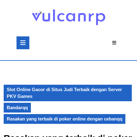
Skip
to
content
Skip
to
content
Open
Button
Slot Online Gacor di Situs Judi Terbaik dengan Server
PKV Games
Bandarqq
Rasakan yang terbaik di poker online dengan cebanqq