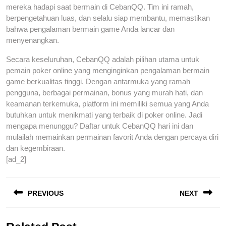
mereka hadapi saat bermain di CebanQQ. Tim ini ramah,
berpengetahuan luas, dan selalu siap membantu, memastikan
bahwa pengalaman bermain game Anda lancar dan
menyenangkan.
Secara keseluruhan, CebanQQ adalah pilihan utama untuk
pemain poker online yang menginginkan pengalaman bermain
game berkualitas tinggi. Dengan antarmuka yang ramah
pengguna, berbagai permainan, bonus yang murah hati, dan
keamanan terkemuka, platform ini memiliki semua yang Anda
butuhkan untuk menikmati yang terbaik di poker online. Jadi
mengapa menunggu? Daftar untuk CebanQQ hari ini dan
mulailah memainkan permainan favorit Anda dengan percaya diri
dan kegembiraan.
[ad_2]
Post
PREVIOUS
NEXT
navigation
Previous
Next