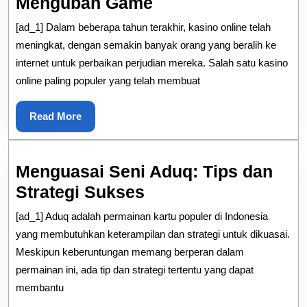
Bangkitnya
Mengubah Game
Bandarjudiqq:
[ad_1] Dalam beberapa tahun terakhir, kasino online telah
Bagaimana
meningkat, dengan semakin banyak orang yang beralih ke
Kasino
internet untuk perbaikan perjudian mereka. Salah satu kasino
online paling populer yang telah membuat
Online
Mengubah
Read
Read More
Game
More
Menguasai Seni Aduq: Tips dan
Menguasai
Strategi Sukses
Seni
[ad_1] Aduq adalah permainan kartu populer di Indonesia
Aduq:
yang membutuhkan keterampilan dan strategi untuk dikuasai.
Tips
Meskipun keberuntungan memang berperan dalam
permainan ini, ada tip dan strategi tertentu yang dapat
dan
membantu
Strategi