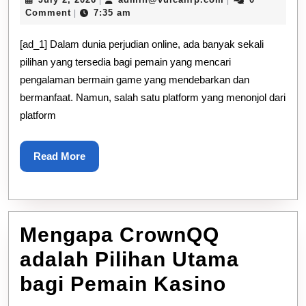
|
|
Menjadi
2,
Comment
7:35 am
|
2026
Pilihan
[ad_1] Dalam dunia perjudian online, ada banyak sekali
Utama
pilihan yang tersedia bagi pemain yang mencari
pengalaman bermain game yang mendebarkan dan
Hibura
bermanfaat. Namun, salah satu platform yang menonjol dari
Judi
platform
Online
Read
Read More
More
Mengapa CrownQQ
adalah Pilihan Utama
Mengap
bagi Pemain Kasino