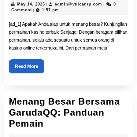
May
admin@vulcanr
May 14, 2026
admin@vulcanrp.com
0
|
|
Men
14,
Comment
1:57 pm
|
2026
Bes
[ad_1] Apakah Anda siap untuk menang besar? Kunjungilah
den
permainan kasino terbaik Senjaqq! Dengan beragam pilihan
permainan, selalu ada sesuatu untuk semua orang di
Per
kasino online terkemuka ini. Dari permainan meja
Kas
Ter
Read
Read More
More
Sen
Menang Besar Bersama
GarudaQQ: Panduan
Menang
Pemain
Besar