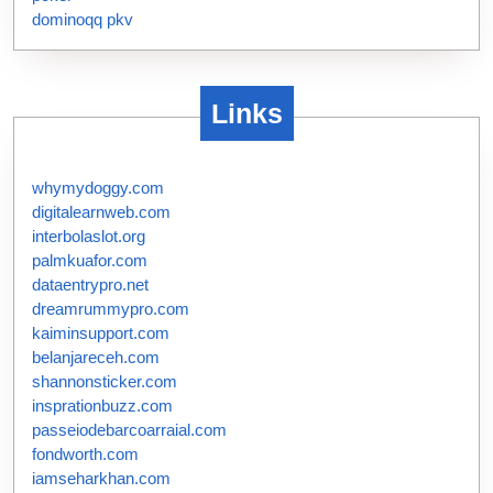
dominoqq pkv
Links
whymydoggy.com
digitalearnweb.com
interbolaslot.org
palmkuafor.com
dataentrypro.net
dreamrummypro.com
kaiminsupport.com
belanjareceh.com
shannonsticker.com
insprationbuzz.com
passeiodebarcoarraial.com
fondworth.com
iamseharkhan.com