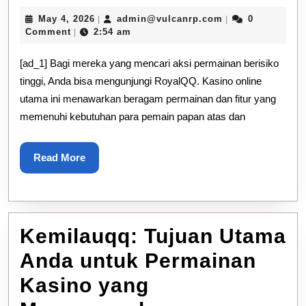
Tujuan
May
admin@vulcanrp
May 4, 2026
admin@vulcanrp.com
0
|
|
Utama
4,
Comment
2:54 am
|
2026
untuk
[ad_1] Bagi mereka yang mencari aksi permainan berisiko
Permainan
tinggi, Anda bisa mengunjungi RoyalQQ. Kasino online
utama ini menawarkan beragam permainan dan fitur yang
Taruhan
memenuhi kebutuhan para pemain papan atas dan
Tinggi
Read
Read More
More
Kemilauqq: Tujuan Utama
Anda untuk Permainan
Kasino yang