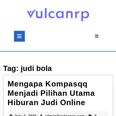
Skip
to
content
Skip
to
content
Open
Button
Tag:
judi bola
Mengapa Kompasqq
Menjadi Pilihan Utama
Mengap
Hiburan Judi Online
Kompa
July
admin@vulcanr
July 2, 2026
admin@vulcanrp.com
0