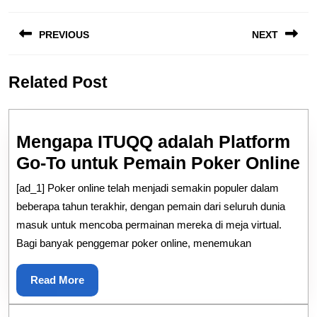
Post
PREVIOUS
NEXT
navigation
Previous
Next
Related Post
post:
post:
Mengapa ITUQQ adalah Platform
M
Go-To untuk Pemain Poker Online
I
[ad_1] Poker online telah menjadi semakin populer dalam
a
beberapa tahun terakhir, dengan pemain dari seluruh dunia
P
masuk untuk mencoba permainan mereka di meja virtual.
Bagi banyak penggemar poker online, menemukan
G
T
Read
Read More
u
More
P