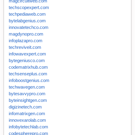
magcircuitweb.com
techscopexpert.com
techpediaweb.com
bytelabgenius.com
innovatetechco.com
magdynopro.com
infoplazapro.com
techreviveit.com
infowavexpert.com
bytegeniusco.com
codematrixhub.com
techsenseplus.com
infoboostgenius.com
techwavegen.com
bytesavvypro.com
byteinsightgen.com
digizinetech.com
infomatrixgen.com
innovexarolab.com
infobytetechlab.com
codespherepro.com