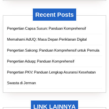
Recent Posts
Pengertian Capsa Susun: Panduan Komprehensif
Memahami AdUQ: Masa Depan Periklanan Digital
Pengertian Sakong: Panduan Komprehensif untuk Pemula
Pengertian Aduqq: Panduan Komprehensif
Pengertian PKV: Panduan Lengkap Asuransi Kesehatan
Swasta di Jerman
LINK LAINNYA