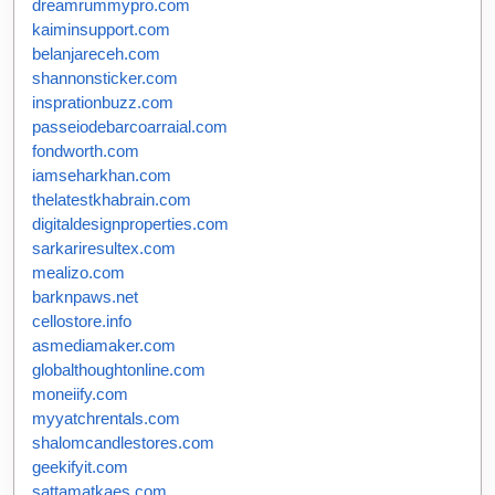
dreamrummypro.com
kaiminsupport.com
belanjareceh.com
shannonsticker.com
insprationbuzz.com
passeiodebarcoarraial.com
fondworth.com
iamseharkhan.com
thelatestkhabrain.com
digitaldesignproperties.com
sarkariresultex.com
mealizo.com
barknpaws.net
cellostore.info
asmediamaker.com
globalthoughtonline.com
moneiify.com
myyatchrentals.com
shalomcandlestores.com
geekifyit.com
sattamatkaes.com