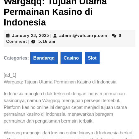
Wargaqq: Tujuan Utama
Permainan Kasino di
Indonesia
January
admin@vulca
January 23, 2025
admin@vulcanrp.com
0
|
|
23,
Comment
5:16 am
|
2025
Categories:
Bandarqq
Casino
Slot
[ad_1]
Wargaqq: Tujuan Utama Permainan Kasino di Indonesia
Indonesia mungkin tidak terkenal dengan industri permainan
kasinonya, namun Wargaqq mengubah persepsi tersebut.
Platform kasino online ini dengan cepat menjadi tujuan utama
permainan kasino di Indonesia, menawarkan beragam
permainan dan pengalaman bermain terbaik.
Wargaqq menonjol dari kasino online lainnya di Indonesia berkat