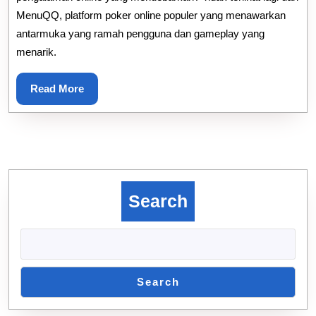
yan
MenuQQ, platform poker online populer yang menawarkan
antarmuka yang ramah pengguna dan gameplay yang
men
menarik.
den
ant
Read
Read More
yan
More
ram
pen
me
Search
Search