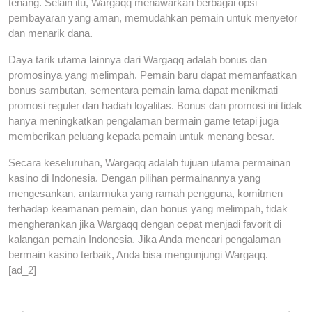
tenang. Selain itu, Wargaqq menawarkan berbagai opsi
pembayaran yang aman, memudahkan pemain untuk menyetor
dan menarik dana.
Daya tarik utama lainnya dari Wargaqq adalah bonus dan
promosinya yang melimpah. Pemain baru dapat memanfaatkan
bonus sambutan, sementara pemain lama dapat menikmati
promosi reguler dan hadiah loyalitas. Bonus dan promosi ini tidak
hanya meningkatkan pengalaman bermain game tetapi juga
memberikan peluang kepada pemain untuk menang besar.
Secara keseluruhan, Wargaqq adalah tujuan utama permainan
kasino di Indonesia. Dengan pilihan permainannya yang
mengesankan, antarmuka yang ramah pengguna, komitmen
terhadap keamanan pemain, dan bonus yang melimpah, tidak
mengherankan jika Wargaqq dengan cepat menjadi favorit di
kalangan pemain Indonesia. Jika Anda mencari pengalaman
bermain kasino terbaik, Anda bisa mengunjungi Wargaqq.
[ad_2]
Post