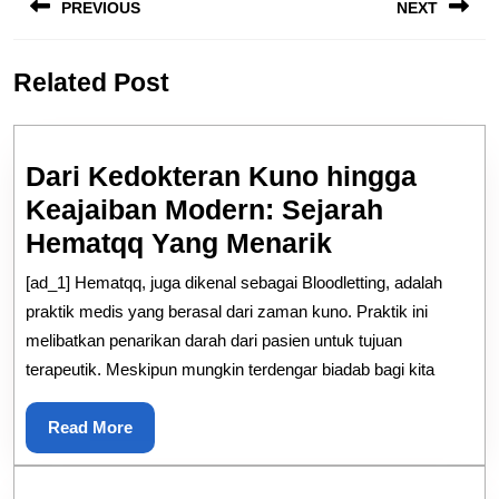
PREVIOUS
NEXT
navigation
Previous
Next
Related Post
post:
post:
Dari Kedokteran Kuno hingga
Keajaiban Modern: Sejarah
Dari
Hematqq Yang Menarik
Kedokteran
[ad_1] Hematqq, juga dikenal sebagai Bloodletting, adalah
Kuno
praktik medis yang berasal dari zaman kuno. Praktik ini
hingga
melibatkan penarikan darah dari pasien untuk tujuan
terapeutik. Meskipun mungkin terdengar biadab bagi kita
Keajaiban
Modern:
Read
Read More
Sejarah
More
Hematqq