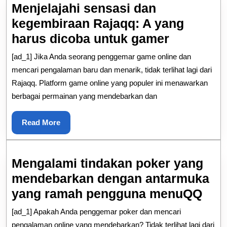
Yang
Menjelajahi sensasi dan
Menarik
kegembiraan Rajaqq: A yang
Menjelaja
harus dicoba untuk gamer
sensasi
[ad_1] Jika Anda seorang penggemar game online dan
dan
mencari pengalaman baru dan menarik, tidak terlihat lagi dari
kegembir
Rajaqq. Platform game online yang populer ini menawarkan
berbagai permainan yang mendebarkan dan
Rajaqq:
A
Read
Read More
yang
More
harus
dicoba
Mengalami tindakan poker yang
untuk
mendebarkan dengan antarmuka
gamer
Men
yang ramah pengguna menuQQ
tin
[ad_1] Apakah Anda penggemar poker dan mencari
pok
pengalaman online yang mendebarkan? Tidak terlihat lagi dari