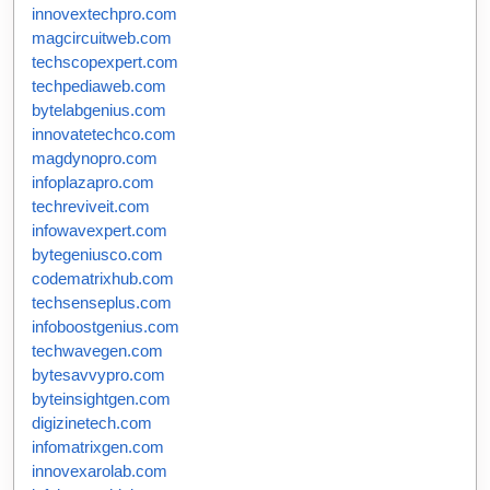
innovextechpro.com
magcircuitweb.com
techscopexpert.com
techpediaweb.com
bytelabgenius.com
innovatetechco.com
magdynopro.com
infoplazapro.com
techreviveit.com
infowavexpert.com
bytegeniusco.com
codematrixhub.com
techsenseplus.com
infoboostgenius.com
techwavegen.com
bytesavvypro.com
byteinsightgen.com
digizinetech.com
infomatrixgen.com
innovexarolab.com