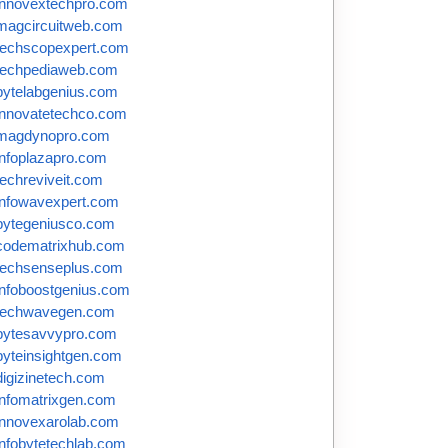
innovextechpro.com
magcircuitweb.com
techscopexpert.com
techpediaweb.com
bytelabgenius.com
innovatetechco.com
magdynopro.com
infoplazapro.com
techreviveit.com
infowavexpert.com
bytegeniusco.com
codematrixhub.com
techsenseplus.com
infoboostgenius.com
techwavegen.com
bytesavvypro.com
byteinsightgen.com
digizinetech.com
infomatrixgen.com
innovexarolab.com
infobytetechlab.com