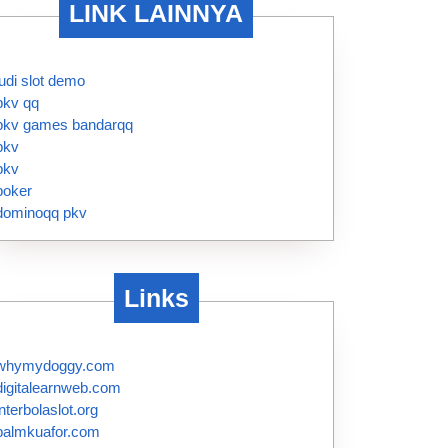
LINK LAINNYA
judi slot demo
pkv qq
pkv games bandarqq
pkv
pkv
poker
dominoqq pkv
Links
whymydoggy.com
digitalearnweb.com
interbolaslot.org
palmkuafor.com