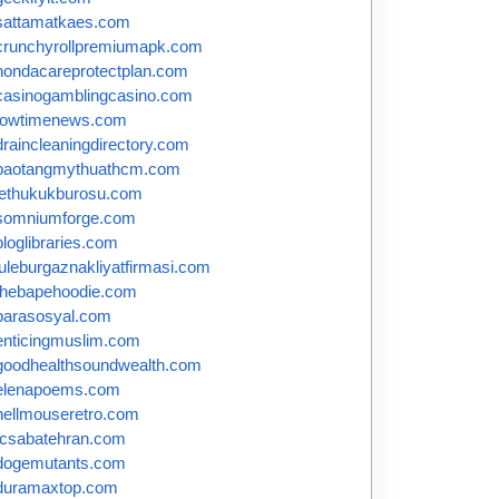
sattamatkaes.com
crunchyrollpremiumapk.com
hondacareprotectplan.com
casinogamblingcasino.com
towtimenews.com
draincleaningdirectory.com
baotangmythuathcm.com
jethukukburosu.com
somniumforge.com
bloglibraries.com
luleburgaznakliyatfirmasi.com
thebapehoodie.com
parasosyal.com
enticingmuslim.com
goodhealthsoundwealth.com
elenapoems.com
hellmouseretro.com
fcsabatehran.com
dogemutants.com
duramaxtop.com