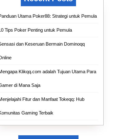
Panduan Utama Poker88: Strategi untuk Pemula
10 Tips Poker Penting untuk Pemula
Sensasi dan Keseruan Bermain Dominoqq
Online
Mengapa Klikqq.com adalah Tujuan Utama Para
Gamer di Mana Saja
Menjelajahi Fitur dan Manfaat Tokeqq: Hub
Komunitas Gaming Terbaik