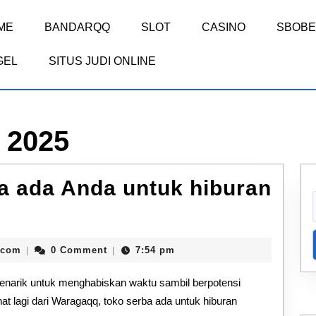
ME
BANDARQQ
SLOT
CASINO
SBOBE
GEL
SITUS JUDI ONLINE
 2025
a ada Anda untuk hiburan
aGQQ:
admin@vulcanrp.com
.com
0 Comment
7:54 pm
|
|
a
narik untuk menghabiskan waktu sambil berpotensi
t lagi dari Waragaqq, toko serba ada untuk hiburan
a