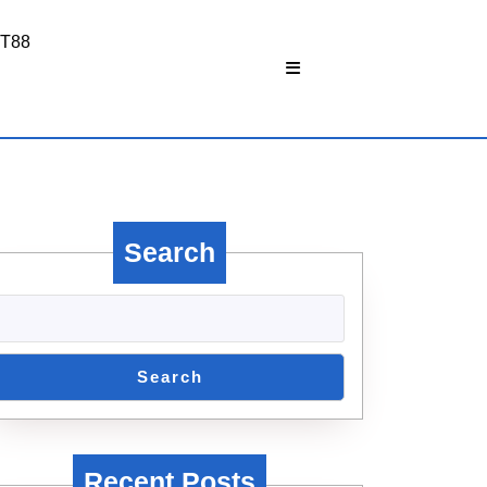
T88
Search
Search
Recent Posts