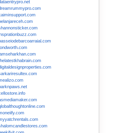
dataentrypro.net
dreamrummypro.com
kaiminsupport.com
belanjareceh.com
shannonsticker.com
insprationbuzz.com
passeiodebarcoarraial.com
fondworth.com
iamseharkhan.com
thelatestkhabrain.com
digitaldesignproperties.com
sarkariresultex.com
mealizo.com
barknpaws.net
cellostore.info
asmediamaker.com
globalthoughtonline.com
moneiify.com
myyatchrentals.com
shalomcandlestores.com
geekifyit.com