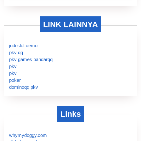
LINK LAINNYA
judi slot demo
pkv qq
pkv games bandarqq
pkv
pkv
poker
dominoqq pkv
Links
whymydoggy.com