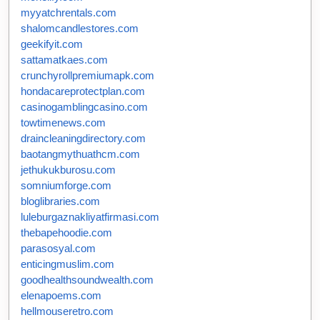
myyatchrentals.com
shalomcandlestores.com
geekifyit.com
sattamatkaes.com
crunchyrollpremiumapk.com
hondacareprotectplan.com
casinogamblingcasino.com
towtimenews.com
draincleaningdirectory.com
baotangmythuathcm.com
jethukukburosu.com
somniumforge.com
bloglibraries.com
luleburgaznakliyatfirmasi.com
thebapehoodie.com
parasosyal.com
enticingmuslim.com
goodhealthsoundwealth.com
elenapoems.com
hellmouseretro.com