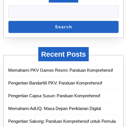
Search
Recent Posts
Memahami PKV Games Resmi: Panduan Komprehensif
Pengertian Bandar66 PKV: Panduan Komprehensif
Pengertian Capsa Susun: Panduan Komprehensif
Memahami AdUQ: Masa Depan Periklanan Digital
Pengertian Sakong: Panduan Komprehensif untuk Pemula