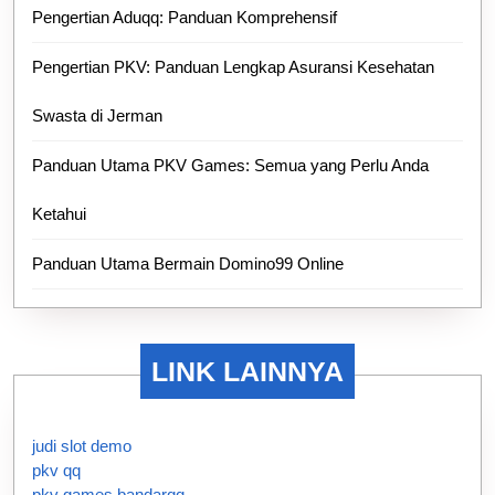
Pengertian Aduqq: Panduan Komprehensif
Pengertian PKV: Panduan Lengkap Asuransi Kesehatan
Swasta di Jerman
Panduan Utama PKV Games: Semua yang Perlu Anda
Ketahui
Panduan Utama Bermain Domino99 Online
LINK LAINNYA
judi slot demo
pkv qq
pkv games bandarqq