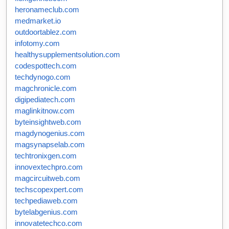
heronameclub.com
medmarket.io
outdoortablez.com
infotomy.com
healthysupplementsolution.com
codespottech.com
techdynogo.com
magchronicle.com
digipediatech.com
maglinkitnow.com
byteinsightweb.com
magdynogenius.com
magsynapselab.com
techtronixgen.com
innovextechpro.com
magcircuitweb.com
techscopexpert.com
techpediaweb.com
bytelabgenius.com
innovatetechco.com