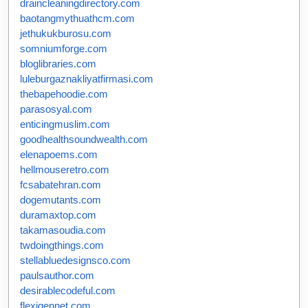
draincleaningdirectory.com
baotangmythuathcm.com
jethukukburosu.com
somniumforge.com
bloglibraries.com
luleburgaznakliyatfirmasi.com
thebapehoodie.com
parasosyal.com
enticingmuslim.com
goodhealthsoundwealth.com
elenapoems.com
hellmouseretro.com
fcsabatehran.com
dogemutants.com
duramaxtop.com
takamasoudia.com
twdoingthings.com
stellabluedesignsco.com
paulsauthor.com
desirablecodeful.com
flexigennet.com