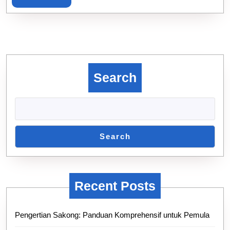
dari
More
semua
tingkat
keteram
Search
Search
Recent Posts
Pengertian Sakong: Panduan Komprehensif untuk Pemula