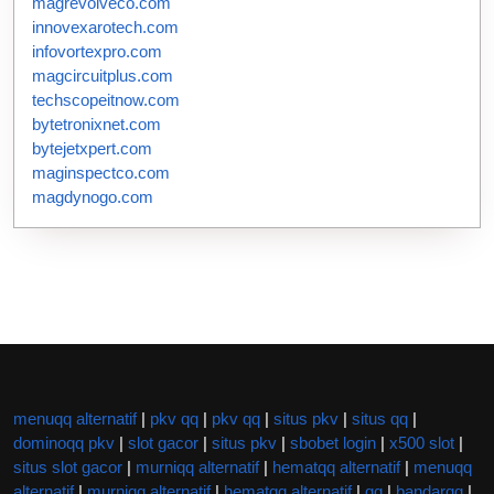
magrevolveco.com
innovexarotech.com
infovortexpro.com
magcircuitplus.com
techscopeitnow.com
bytetronixnet.com
bytejetxpert.com
maginspectco.com
magdynogo.com
menuqq alternatif
|
pkv qq
|
pkv qq
|
situs pkv
|
situs qq
|
dominoqq pkv
|
slot gacor
|
situs pkv
|
sbobet login
|
x500 slot
|
situs slot gacor
|
murniqq alternatif
|
hematqq alternatif
|
menuqq
alternatif
|
murniqq alternatif
|
hematqq alternatif
|
qq
|
bandarqq
|