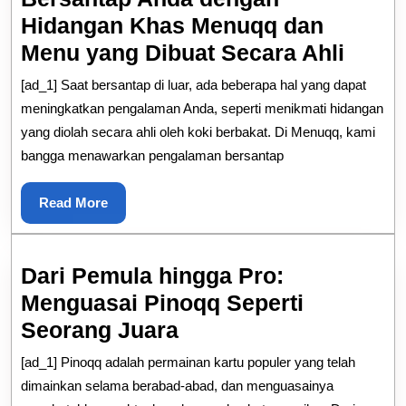
Hidangan Khas Menuqq dan
Tingk
Menu yang Dibuat Secara Ahli
Peng
[ad_1] Saat bersantap di luar, ada beberapa hal yang dapat
Bersa
meningkatkan pengalaman Anda, seperti menikmati hidangan
Anda
yang diolah secara ahli oleh koki berbakat. Di Menuqq, kami
bangga menawarkan pengalaman bersantap
deng
Hida
Read
Read More
Khas
More
Menu
dan
Dari Pemula hingga Pro:
Menu
Menguasai Pinoqq Seperti
yang
Dari
Seorang Juara
Dibua
Pemula
[ad_1] Pinoqq adalah permainan kartu populer yang telah
Seca
hingga
dimainkan selama berabad-abad, dan menguasainya
Ahli