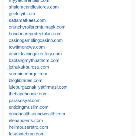
myyatchrentals.com
shalomcandlestores.com
geekifyit.com
sattamatkaes.com
crunchyrollpremiumapk.com
hondacareprotectplan.com
casinogamblingcasino.com
towtimenews.com
draincleaningdirectory.com
baotangmythuathcm.com
jethukukburosu.com
somniumforge.com
bloglibraries.com
luleburgaznakliyatfirmasi.com
thebapehoodie.com
parasosyal.com
enticingmuslim.com
goodhealthsoundwealth.com
elenapoems.com
hellmouseretro.com
fcsabatehran.com