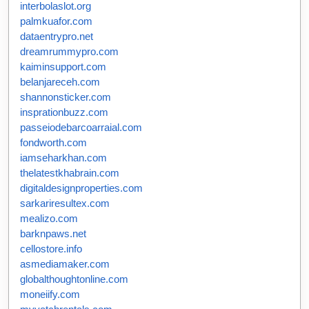
interbolaslot.org
palmkuafor.com
dataentrypro.net
dreamrummypro.com
kaiminsupport.com
belanjareceh.com
shannonsticker.com
insprationbuzz.com
passeiodebarcoarraial.com
fondworth.com
iamseharkhan.com
thelatestkhabrain.com
digitaldesignproperties.com
sarkariresultex.com
mealizo.com
barknpaws.net
cellostore.info
asmediamaker.com
globalthoughtonline.com
moneiify.com