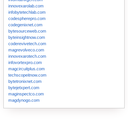
innovexarolab.com
infobytetechlab.com
codespherepro.com
codegenixnet.com
bytesourceweb.com
byteinsightnow.com
coderevivetech.com
magrevolveco.com
innovexarotech.com
infovortexpro.com
magcircuitplus.com
techscopeitnow.com
bytetronixnet.com
bytejetxpert.com
maginspectco.com
magdynogo.com