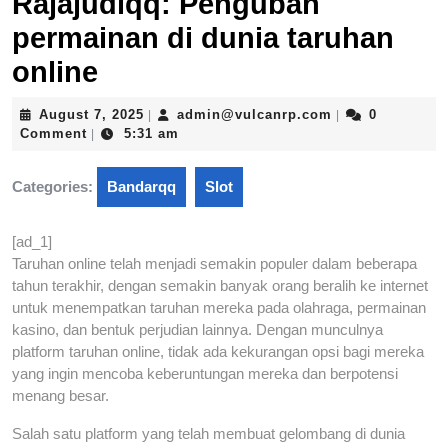
Rajajudiqq: Pengubah
permainan di dunia taruhan
online
August
admin@vulcanr
August 7, 2025
admin@vulcanrp.com
0
|
|
7,
Comment
5:31 am
|
2025
Categories:
Bandarqq
Slot
[ad_1]
Taruhan online telah menjadi semakin populer dalam beberapa
tahun terakhir, dengan semakin banyak orang beralih ke internet
untuk menempatkan taruhan mereka pada olahraga, permainan
kasino, dan bentuk perjudian lainnya. Dengan munculnya
platform taruhan online, tidak ada kekurangan opsi bagi mereka
yang ingin mencoba keberuntungan mereka dan berpotensi
menang besar.
Salah satu platform yang telah membuat gelombang di dunia