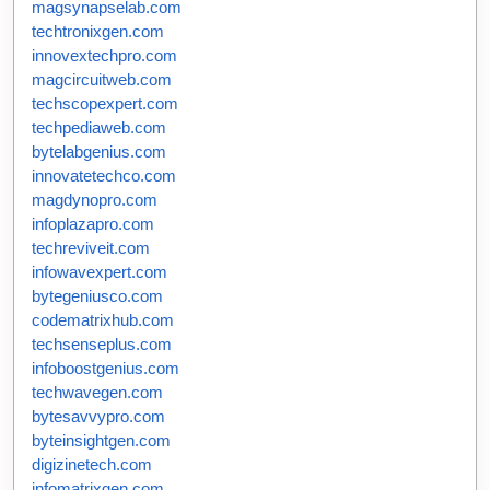
magsynapselab.com
techtronixgen.com
innovextechpro.com
magcircuitweb.com
techscopexpert.com
techpediaweb.com
bytelabgenius.com
innovatetechco.com
magdynopro.com
infoplazapro.com
techreviveit.com
infowavexpert.com
bytegeniusco.com
codematrixhub.com
techsenseplus.com
infoboostgenius.com
techwavegen.com
bytesavvypro.com
byteinsightgen.com
digizinetech.com
infomatrixgen.com