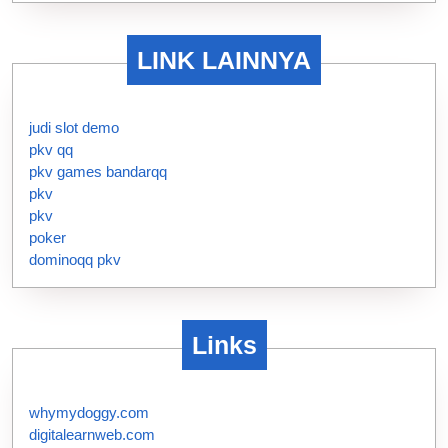
LINK LAINNYA
judi slot demo
pkv qq
pkv games bandarqq
pkv
pkv
poker
dominoqq pkv
Links
whymydoggy.com
digitalearnweb.com