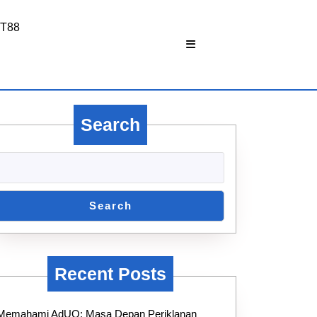
T88
Search
Search
Recent Posts
Memahami AdUQ: Masa Depan Periklanan