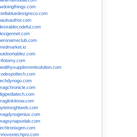
twdoingthings.com
stellabluedesignsco.com
paulsauthor.com
desirablecodeful.com
flexigennet.com
heronameclub.com
medmarket.io
outdoortablez.com
infotomy.com
healthysupplementsolution.com
codespottech.com
techdynogo.com
magchronicle.com
digipediatech.com
maglinkitnow.com
byteinsightweb.com
magdynogenius.com
magsynapselab.com
techtronixgen.com
innovextechpro.com