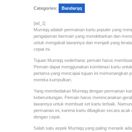
2024
Categories:
Bandarqq
[ad_1]
Murniqq adalah permainan kartu populer yang men
pengalaman bermain yang mendebarkan dan menar
untuk mengakali lawannya dan menjadi yang terat
cepat ini.
Tujuan Murniqq sederhana: pemain harus membuat se
Pemain dapat menggunakan kombinasi kartu untuk me
pertama yang mencapai tujuan ini memenangkan pu
mereka kumpulkan.
Yang membedakan Murniqq dengan permainan kartu
keberuntungan. Pemain harus merencanakan geraka
lawannya untuk membuat set kartu terbaik. Namun
permainan ini, karena kartu dibagikan secara aca
dengan cepat.
Salah satu aspek Murniqq yang paling menarik adal