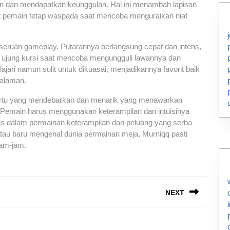
an dan mendapatkan keunggulan. Hal ini menambah lapisan
 pemain tetap waspada saat mencoba menguraikan niat
seruan gameplay. Putarannya berlangsung cepat dan intens,
 ujung kursi saat mencoba mengungguli lawannya dan
i namun sulit untuk dikuasai, menjadikannya favorit baik
galaman.
artu yang mendebarkan dan menarik yang menawarkan
. Pemain harus menggunakan keterampilan dan intuisinya
s dalam permainan keterampilan dan peluang yang serba
atau baru mengenal dunia permainan meja, Murniqq pasti
jam-jam.
NEXT
Next