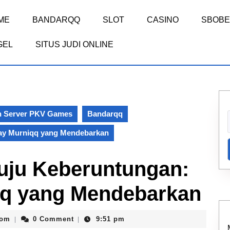
ME
BANDARQQ
SLOT
CASINO
SBOBE
GEL
SITUS JUDI ONLINE
gan Server PKV Games
Bandarqq
lay Murniqq yang Mendebarkan
nuju Keberuntungan:
q yang Mendebarkan
admin@vulcanrp.com
com
0 Comment
9:51 pm
|
|