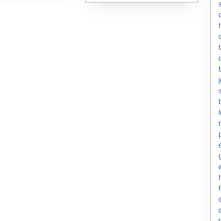
tepi
kursi
Anda