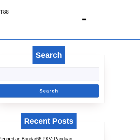
T88
Search
Search
Recent Posts
Pengertian Bandar66 PKV: Panduan