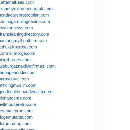
sattamatkaes.com
crunchyrollpremiumapk.com
hondacareprotectplan.com
casinogamblingcasino.com
towtimenews.com
draincleaningdirectory.com
baotangmythuathcm.com
jethukukburosu.com
somniumforge.com
bloglibraries.com
luleburgaznakliyatfirmasi.com
thebapehoodie.com
parasosyal.com
enticingmuslim.com
goodhealthsoundwealth.com
elenapoems.com
hellmouseretro.com
fcsabatehran.com
dogemutants.com
duramaxtop.com
takamasoudia.com