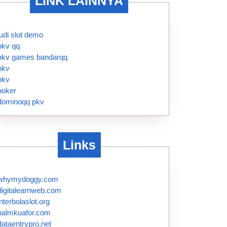
LINK LAINNYA
judi slot demo
pkv qq
pkv games bandarqq
pkv
pkv
poker
dominoqq pkv
Links
whymydoggy.com
digitalearnweb.com
interbolaslot.org
palmkuafor.com
dataentrypro.net