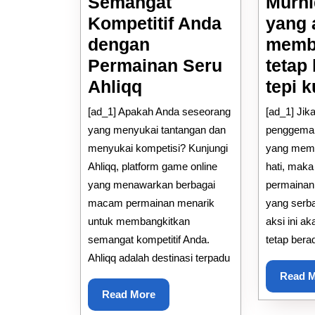
Semangat
Murn
Kompetitif Anda
yang 
dengan
memb
Permainan Seru
tetap
Bebaskan
Ahliqq
tepi 
Semangat
[ad_1] Apakah Anda seseorang
[ad_1] Jik
Kompetitif
yang menyukai tantangan dan
penggemar
Anda
menyukai kompetisi? Kunjungi
yang mem
Ahliqq, platform game online
dengan
hati, mak
yang menawarkan berbagai
permainan
Permainan
macam permainan menarik
yang serb
Seru
untuk membangkitkan
aksi ini 
Ahliqq
semangat kompetitif Anda.
tetap bera
Ahliqq adalah destinasi terpadu
Read 
Read
Read More
More