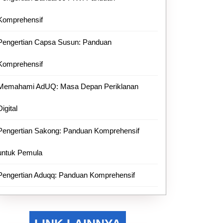
Komprehensif
Pengertian Capsa Susun: Panduan
Komprehensif
Memahami AdUQ: Masa Depan Periklanan
Digital
Pengertian Sakong: Panduan Komprehensif
untuk Pemula
Pengertian Aduqq: Panduan Komprehensif